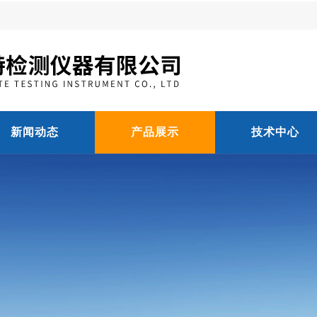
新闻动态
产品展示
技术中心