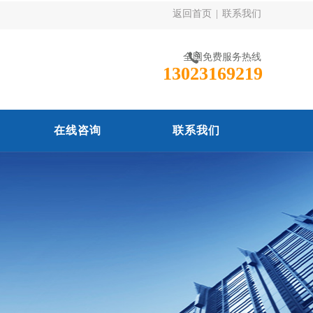
返回首页
|
联系我们
全国免费服务热线
13023169219
在线咨询
联系我们