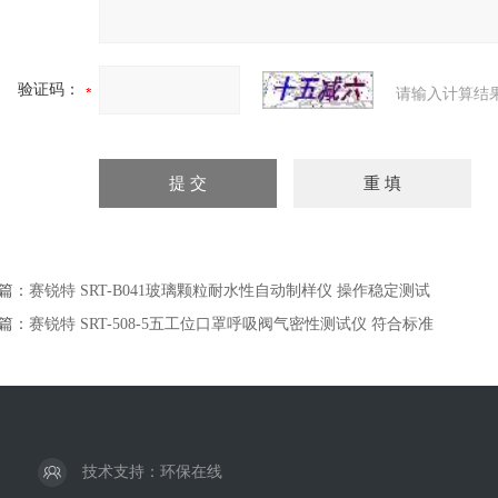
验证码：
请输入计算结
篇：
赛锐特 SRT-B041玻璃颗粒耐水性自动制样仪 操作稳定测试
篇：
赛锐特 SRT-508-5五工位口罩呼吸阀气密性测试仪 符合标准
技术支持：
环保在线