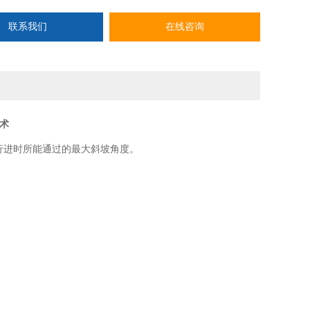
联系我们
在线咨询
术
行进时所能通过的最大斜坡角度。