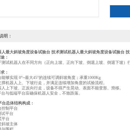
说明：
器人最大斜坡角度设备试验台 技术
测试机器人最大斜坡角度设备试验台 技
用途：
于测试机器人在不同方向（正向上坡、正向下坡、倒退上坡、倒退下坡）
要求：
能够实现 0°~最大45°的连续可调斜坡角度；承重1000Kg
支撑机器人上、下坡行走，并满足连续增加角度的试验流程。
器人上下坡、正反向行走，设备不得产生晃动、表面不能变形、滑移。
un平台与低端平台应确保机器人安全，不致跌落。
验平台总体结构构成：
台控制平台
n测试平台
试平台
度斜坡主体
滑与围栏