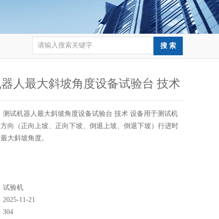
机器人最大斜坡角度设备试验台 技术
：
测试机器人最大斜坡角度设备试验台 技术 设备用于测试机
同方向（正向上坡、正向下坡、倒退上坡、倒退下坡）行进时
的最大斜坡角度。
：
试验机
：
2025-11-21
：
304