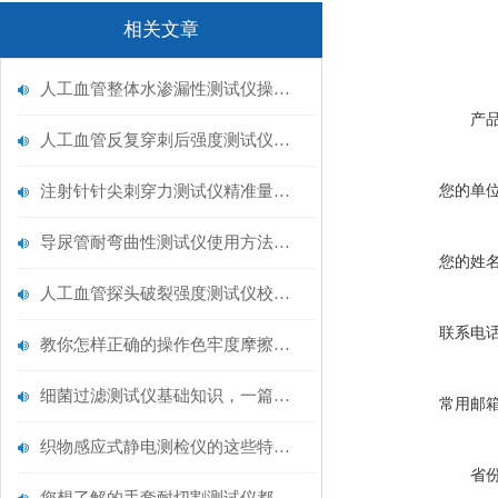
相关文章
人工血管整体水渗漏性测试仪操作中最容易出错的步骤
产
人工血管反复穿刺后强度测试仪是什么？透析患者的“生命管“质量靠它把关！
注射针针尖刺穿力测试仪精准量化针尖锋利度，构筑临床安全防线
您的单
导尿管耐弯曲性测试仪使用方法与操作规范
您的姓
人工血管探头破裂强度测试仪校准规范：精准赋能医疗安全的技术基准
联系电
教你怎样正确的操作色牢度摩擦测试机
细菌过滤测试仪基础知识，一篇搞定
常用邮
织物感应式静电测检仪的这些特点很少有人都知道
省