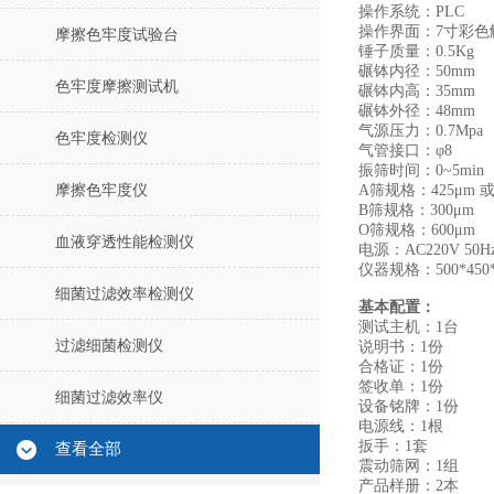
操作系统：PLC
操作界面：7寸彩色
摩擦色牢度试验台
锤子质量：0.5Kg
碾钵内径：50mm
色牢度摩擦测试机
碾钵内高：35mm
碾钵外径：48mm
气源压力：0.7Mpa
色牢度检测仪
气管接口：φ8
振筛时间：0~5mi
摩擦色牢度仪
A筛规格：425μm 或
B筛规格：300μm
O筛规格：600μm
血液穿透性能检测仪
电源：AC220V 50
仪器规格：500*450*
细菌过滤效率检测仪
基本配置：
测试主机：1台
过滤细菌检测仪
说明书：1份
合格证：1份
签收单：1份
细菌过滤效率仪
设备铭牌：1份
电源线：1根
扳手：1套
查看全部
震动筛网：1组
产品样册：2本