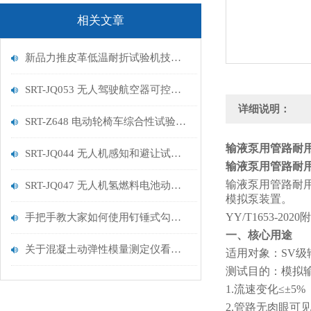
相关文章
新品力推皮革低温耐折试验机技术讲解
SRT-JQ053 无人驾驶航空器可控性试验机的特点有哪些
详细说明：
SRT-Z648 电动轮椅车综合性试验机的简单介绍
输液泵用管路耐用
SRT-JQ044 无人机感知和避让试验机的简单介绍
输液泵用管路耐
输液泵用管路耐
SRT-JQ047 无人机氢燃料电池动力系统试验机用途有哪些 符合标准
模拟泵装置。
YY/T1653-2020
手把手教大家如何使用钉锤式勾丝性测试机
一、核心用途
关于混凝土动弹性模量测定仪看这一篇就够了
适用对象：SV
测试目的：模拟输
1.流速变化≤±5%
2.管路无肉眼可