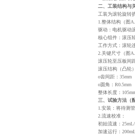
二、工装结构与
工装为滚轮旋转
1.整体结构（图A
驱动：电机驱动
核心组件：滚压
工作方式：滚轮
2.关键尺寸（图A.
滚压轮至压板间距
滚压结构（凸轮
o齿间距：35mm
o圆角：R0.5mm
整体长度：105m
三、试验方法（
1.安装：将待测
2.流速校准：
初始流速：25mL/h
加速运行：200mL/