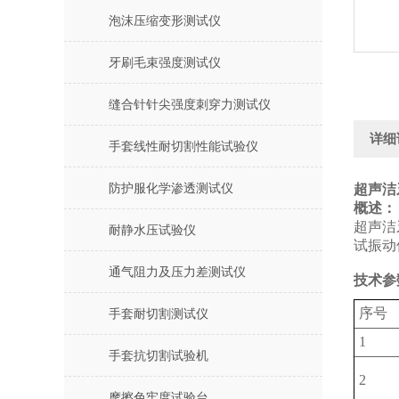
泡沫压缩变形测试仪
牙刷毛束强度测试仪
缝合针针尖强度刺穿力测试仪
详细
手套线性耐切割性能试验仪
防护服化学渗透测试仪
超声洁
概述：
超声洁
耐静水压试验仪
试振动
通气阻力及压力差测试仪
技术参
序号
手套耐切割测试仪
1
手套抗切割试验机
2
摩擦色牢度试验台