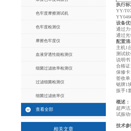
执行标
YY/T
色牢度摩擦测试机
YY04
设备优
色牢度检测仪
通过力
通过光
摩擦色牢度仪
配置清
主机1
测试软
血液穿透性能检测仪
说明书1
合格证1
细菌过滤效率检测仪
保修卡1
签收单1
过滤细菌检测仪
铭牌1块
扳手1
细菌过滤效率仪
概述：
超声洁
查看全部
试振动
技术参
相关文章