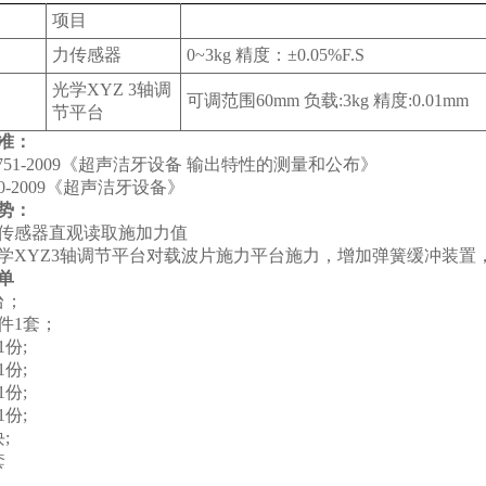
项目
力传感器
0~3kg 精度：±0.05%F.S
光学XYZ 3轴调
可调范围60mm 负载:3kg 精度:0.01mm
节平台
准：
0751-2009《超声洁牙设备 输出特性的测量和公布》
60-2009《超声洁牙设备》
势：
传感器直观读取施加力值
学XYZ3轴调节平台对载波片施力平台施力，增加弹簧缓冲装
单
台；
件1套；
份;
份;
份;
份;
;
套