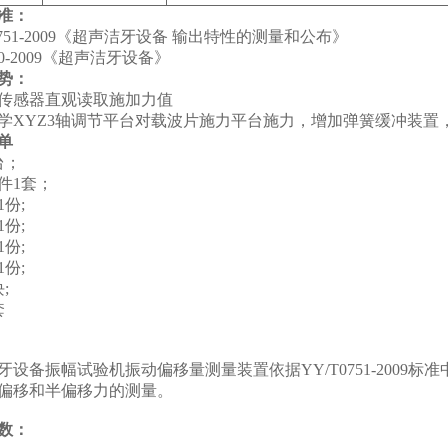
准：
0751-2009《超声洁牙设备 输出特性的测量和公布》
60-2009《超声洁牙设备》
势：
传感器直观读取施加力值
学XYZ3轴调节平台对载波片施力平台施力，增加弹簧缓冲装
单
台；
件1套；
份;
份;
份;
份;
;
套
牙设备振幅试验机振动偏移量测量装置依据YY/T0751-200
偏移和半偏移力的测量。
数：