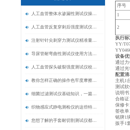
序号
人工血管整体水渗漏性测试仪操作中最容易出错的步骤
1
人工血管反复穿刺后强度测试仪是什么？透析患者的“生命管“质量靠它把关！
2
执行标
注射针针尖刺穿力测试仪精准量化针尖锋利度，构筑临床安全防线
YY/T
YY04
导尿管耐弯曲性测试仪使用方法与操作规范
设备优
通过力
人工血管探头破裂强度测试仪校准规范：精准赋能医疗安全的技术基准
通过光
配置清
教你怎样正确的操作色牢度摩擦测试机
主机1
测试软
说明书1
细菌过滤测试仪基础知识，一篇搞定
合格证1
保修卡1
织物感应式静电测检仪的这些特点很少有人都知道
签收单1
铭牌1块
您想了解的手套耐切割测试仪都在这里了
扳手1