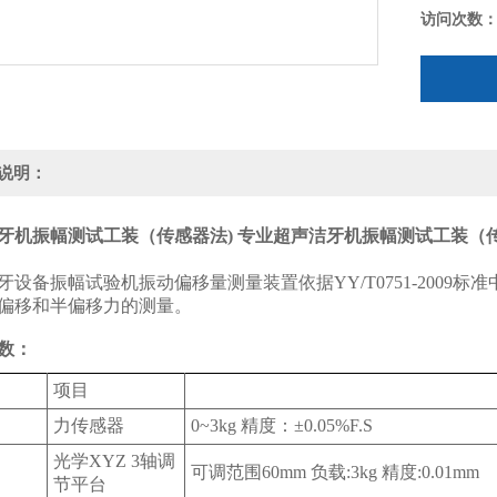
访问次数
说明：
牙机振幅测试工装（传感器法) 专业
超声洁牙机振幅测试工装（传
牙设备振幅试验机振动偏移量测量装置依据YY/T0751-200
偏移和半偏移力的测量。
数：
项目
力传感器
0~3kg 精度：±0.05%F.S
光学XYZ 3轴调
可调范围60mm 负载:3kg 精度:0.01mm
节平台