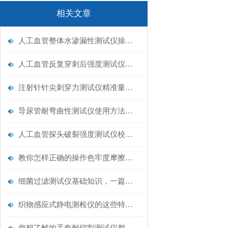
相关文章
人工血管整体水渗漏性测试仪操作中最容易出错的步骤
人工血管反复穿刺后强度测试仪是什么？透析患者的“生命管“质量靠它把关！
注射针针尖刺穿力测试仪精准量化针尖锋利度，构筑临床安全防线
导尿管耐弯曲性测试仪使用方法与操作规范
人工血管探头破裂强度测试仪校准规范：精准赋能医疗安全的技术基准
教你怎样正确的操作色牢度摩擦测试机
细菌过滤测试仪基础知识，一篇搞定
织物感应式静电测检仪的这些特点很少有人都知道