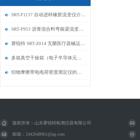
SRT-F1137 自动进样橡胶流变仪介绍 符合检测标准
SRT-F953 沥青混合料弯曲梁流变仪简单介绍 说明方案
赛锐特 SRT-Z014 无菌医疗器械运输包装集中冲击试验机的技术说明 测试稳定
多箱真空干燥箱（电子半导体元件）如何进行控温？
织物摩擦带电电荷密度测定仪的用途？
版权所有：山东赛锐特检测仪器有限公司
邮箱：2442648961@qq.com