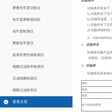
试验条件
摩擦色牢度试验台
试验条件应如下
a)
试验样本下压
b)
织物带速度：
0
色牢度摩擦测试机
c)
试验样本下压
d)
试验持续时间
色牢度检测仪
注：试验持续时间也
摩擦色牢度仪
2、
试验样本
织物带试验可适
血液穿透性能检测仪
试验前，应按照
3、
织物带
细菌过滤效率检测仪
织物带应具有表
4
过滤细菌检测仪
材料
宽度
细菌过滤效率仪
厚度
查看全部
拆下纱线线密度