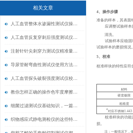
相关文章
4、
操作步骤
准备的样本，其表面
人工血管整体水渗漏性测试仪操作中最容易出错的步骤
应调整试验样本
清洗。
人工血管反复穿刺后强度测试仪是什么？透析患者的“生命管“质量靠它把关！
试验样本应稳固
试验样本的磨损情况
注射针针尖刺穿力测试仪精准量化针尖锋利度，构筑临床安全防线
5、
校准
导尿管耐弯曲性测试仪使用方法与操作规范
校准样块的特性应符
人工血管探头破裂强度测试仪校准规范：精准赋能医疗安全的技术基准
材料
教你怎样正确的操作色牢度摩擦测试机
硬度极限
粗糙度
细菌过滤测试仪基础知识，一篇搞定
a
1.443
对应不锈钢
校准样块的功能
织物感应式静电测检仪的这些特点很少有人都知道
损。
注：一般情况下，