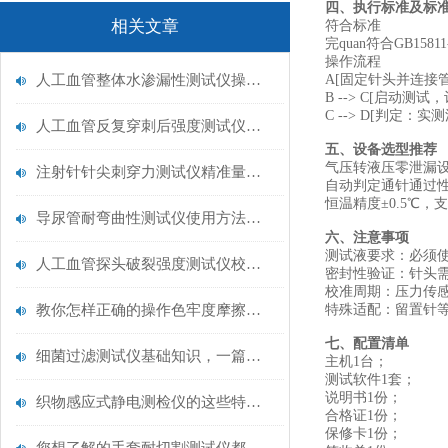
四、执行标准及标
相关文章
符合标准
完quan符合GB15
操作流程
人工血管整体水渗漏性测试仪操作中最容易出错的步骤
A[固定针头并连接管路]
B --> C[启动测
C --> D[判定：
人工血管反复穿刺后强度测试仪是什么？透析患者的“生命管“质量靠它把关！
五、设备选型推荐
气压转液压零泄漏设
注射针针尖刺穿力测试仪精准量化针尖锋利度，构筑临床安全防线
‌自动判定通针通过性
恒温精度±0.5℃，支
导尿管耐弯曲性测试仪使用方法与操作规范
六、注意事项
‌测试液要求‌：必须
人工血管探头破裂强度测试仪校准规范：精准赋能医疗安全的技术基准
‌密封性验证‌：针
‌校准周期‌：压力
教你怎样正确的操作色牢度摩擦测试机
‌特殊适配‌：留置
七、配置清单
细菌过滤测试仪基础知识，一篇搞定
主机1台；
测试软件1套；
说明书1份；
织物感应式静电测检仪的这些特点很少有人都知道
合格证1份；
保修卡1份；