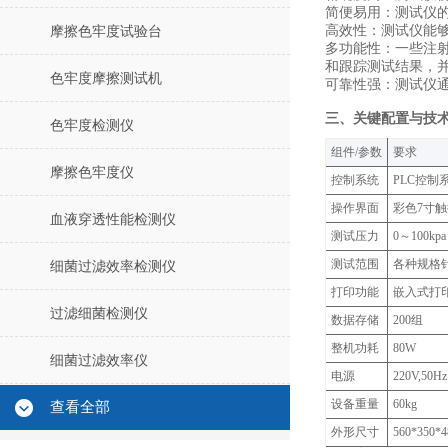
简便易用：测试仪
高效性：测试仪能
摩擦色牢度试验台
多功能性：一些注
和跟踪测试结果，
色牢度摩擦测试机
可靠性强：测试仪
三、关键配置与技
色牢度检测仪
‌组件/参数‌
‌要求‌
摩擦色牢度仪
控制系统
PLC控制
操作界面
彩色7寸
血液穿透性能检测仪
测试压力
0～100
测试范围
各种规格
细菌过滤效率检测仪
打印功能
嵌入式打
过滤细菌检测仪
数据存储
200组
整机功耗
80W
细菌过滤效率仪
电源
220V,50Hz
设备重量
60kg
查看全部
外形尺寸
560*350