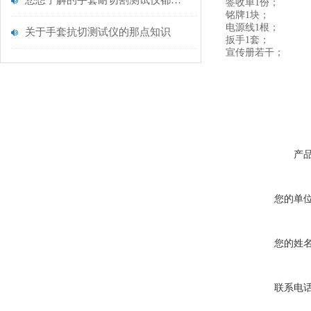
您想了解的手套耐切割测试仪都在这里了
签收单1份；
铭牌1块；
电源线1根；
关于手套抗切测试仪的那点知识
扳手1套；
宣传册若干；
产
您的单
您的姓
联系电