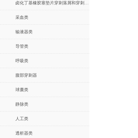
卤化丁基橡胶塞垫片穿刺落屑和穿刺力测试仪
采血类
输液器类
导管类
呼吸类
腹部穿刺器
球囊类
静脉类
人工类
透析器类