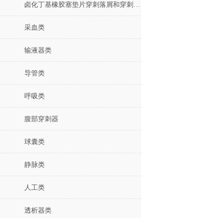
卤化丁基橡胶塞垫片穿刺落屑和穿刺力测试仪
采血类
输液器类
导管类
呼吸类
腹部穿刺器
球囊类
静脉类
人工类
透析器类