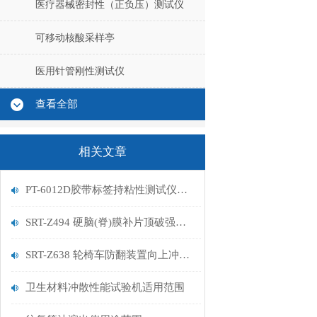
医疗器械密封性（正负压）测试仪
可移动核酸采样亭
医用针管刚性测试仪
查看全部
相关文章
PT-6012D胶带标签持粘性测试仪的使用方法你都了解吗
​SRT-Z494 硬脑(脊)膜补片顶破强度测试仪介绍 符合检测标准
SRT-Z638 轮椅车防翻装置向上冲击测试试验机的应用有哪些 参数稳定
卫生材料冲散性能试验机适用范围