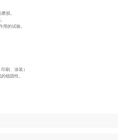
的磨损。
损。
作用的试验。
：印刷、涂装）
成的稳固性。