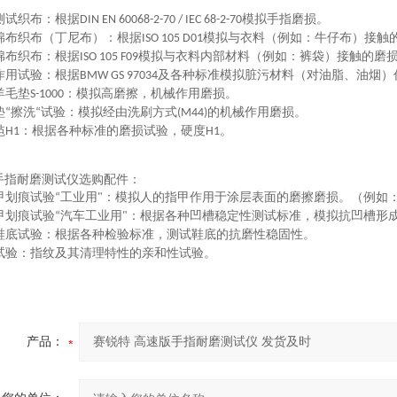
测试织布：根据
模拟手指磨损。
DIN EN 60068-2-70 / IEC 68-2-70
棉布织布（丁尼布）：根据
模拟与衣料（例如：牛仔布）接触
ISO 105 D01
棉布织布：根据
模拟与衣料内部材料（例如：裤袋）接触的磨
ISO 105 F09
作用试验：根据
及各种标准模拟脏污材料（对油脂、油烟）
BMW GS 97034
羊毛垫
：模拟高磨擦，机械作用磨损。
S-1000
垫
擦洗
试验：模拟经由洗刷方式
的机械作用磨损。
“
“
(M44)
毡
：根据各种标准的磨损试验，硬度
。
H1
H1
手指耐磨测试仪
选购配件：
甲划痕试验
工业用
：模拟人的指甲作用于涂层表面的磨擦磨损。（例如
“
"
甲划痕试验
汽车工业用
：根据各种凹槽稳定性测试标准，模拟抗凹槽形
“
"
鞋底试验：根据各种检验标准，测试鞋底的抗磨性稳固性。
试验：指纹及其清理特性的亲和性试验。
产品：