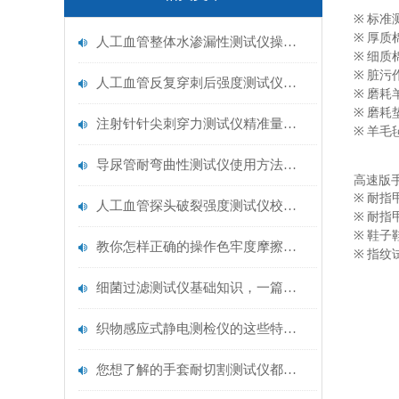
标准
※
厚质
※
人工血管整体水渗漏性测试仪操作中最容易出错的步骤
细质
※
脏污
※
人工血管反复穿刺后强度测试仪是什么？透析患者的“生命管“质量靠它把关！
磨耗
※
磨耗
※
注射针针尖刺穿力测试仪精准量化针尖锋利度，构筑临床安全防线
羊毛
※
导尿管耐弯曲性测试仪使用方法与操作规范
高速版
耐指
※
人工血管探头破裂强度测试仪校准规范：精准赋能医疗安全的技术基准
耐指
※
鞋子
※
教你怎样正确的操作色牢度摩擦测试机
指纹
※
细菌过滤测试仪基础知识，一篇搞定
织物感应式静电测检仪的这些特点很少有人都知道
您想了解的手套耐切割测试仪都在这里了