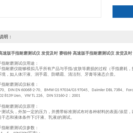
说明：
 高速版手指耐磨测试仪 发货及时
赛锐特 高速版手指耐磨测试仪 发货及时
手指耐磨测试仪
用途：
手指耐磨仪能够模拟几乎所有产品与手指
皮肤等磨损的过程（手指磨耗，
/
环境，如人体汗液、润手霜、防晒霜、清洁剂、牙膏等液态介质。
手指耐磨测试仪
标准：
、
、
、
、
-70
DIN EN 60068-2-70
BMW GS 97034/GS 97045
Daimler DBL 7384
For
、
、
：
02 8139 Uen
VW TL 226
DIN 53160-2
2001
手指耐磨测试仪
原理：
个测试头，外加一定的压力，并携带标准测试布对各种材料的表面
涂层，
/
括干态和液体条件下
汗液、乳液
的测试。
(
)
手指耐磨测试仪
参数：