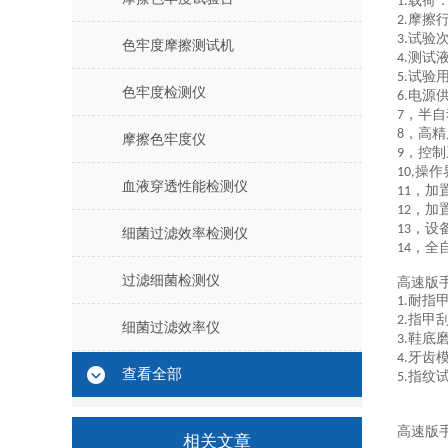
载荷
1.
摩擦
2.
试验
3.
色牢度摩擦测试机
测试
4.
试验
5.
色牢度检测仪
电源
6.
，半自
7
，高精
8
摩擦色牢度仪
，控制
9
操作
10,
血液穿透性能检测仪
，加
11
，加
12
，设
13
细菌过滤效率检测仪
，全
14
过滤细菌检测仪
高速版
耐指
1.
指甲
2.
细菌过滤效率仪
鞋底
3.
牙齿
4.
查看全部
指纹
5.
高速版
相关文章