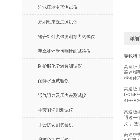
泡沫压缩变形测试仪
牙刷毛束强度测试仪
缝合针针尖强度刺穿力测试仪
详细
手套线性耐切割性能试验仪
赛锐特
防护服化学渗透测试仪
高速版
高速版
拟液体
耐静水压试验仪
高速版
IEC 68-2
通气阻力及压力差测试仪
41-FEA 2
手套耐切割测试仪
高速版
通过一
义，包
手套抗切割试验机
高速版
摩擦色牢度试验台