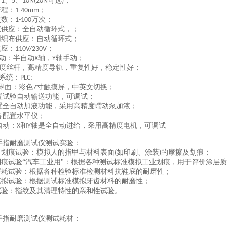
：
、
、
可选
；
1
5
10N(20N
)
行程：
；
1-40mm
次数：
万次；
1-100
液供应：全自动循环式，；
用织布供应：自动循环式；
供应：
；
110V/230V
动：半自动
轴，
轴手动；
X
Y
度丝杆，高精度导轨，重复性好，稳定性好；
系统：
PLC;
界面：彩色
寸触摸屏，中英文切换；
7
置试验自动输送功能，可调试；
置全自动加液功能，采用高精度蠕动泵加液；
备配置水平仪；
自动：
和
轴是全自动进给，采用高精度电机，可调试
X
Y
手指耐磨测试仪
测试实验：
甲划痕试验：模拟人的指甲与材料表面
如印刷、涂装
的摩擦及划痕；
(
)
刮痕试验“汽车工业用"：根据各种测试标准模拟工业划痕，用于评价涂层
磨耗试验：根据各种检验标准检测材料抗鞋底的耐磨性；
模拟试验：根据测试标准模拟牙齿材料的耐磨性；
试验：指纹及其清理特性的亲和性试验。
手指耐磨测试仪
测试耗材：