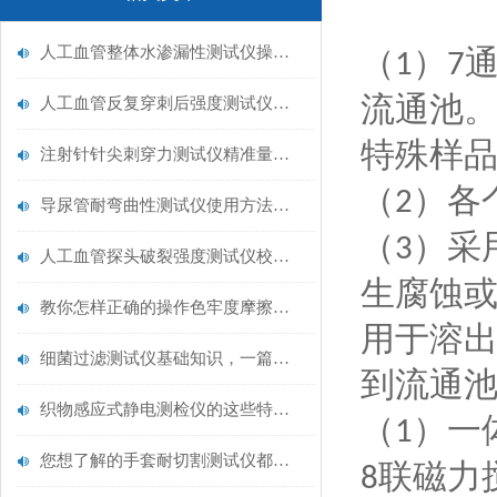
人工血管整体水渗漏性测试仪操作中最容易出错的步骤
（
）
1
7
流通池
人工血管反复穿刺后强度测试仪是什么？透析患者的“生命管“质量靠它把关！
特殊样
注射针针尖刺穿力测试仪精准量化针尖锋利度，构筑临床安全防线
（
）各
2
导尿管耐弯曲性测试仪使用方法与操作规范
（
）采
3
人工血管探头破裂强度测试仪校准规范：精准赋能医疗安全的技术基准
生腐蚀
教你怎样正确的操作色牢度摩擦测试机
用于溶
细菌过滤测试仪基础知识，一篇搞定
到流通
织物感应式静电测检仪的这些特点很少有人都知道
（
）一
1
您想了解的手套耐切割测试仪都在这里了
联磁力
8