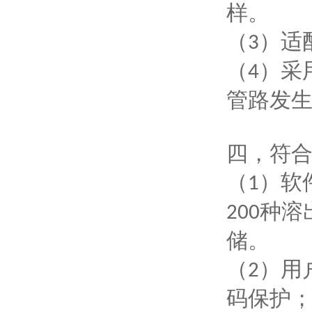
样。
（
）适
3
（
）采
4
管路发
四，
符
（
）软
1
种溶
200
储。
（
）用
2
码保护