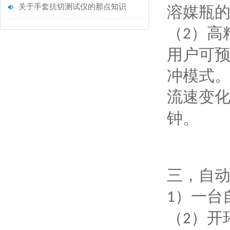
关于手套抗切测试仪的那点知识
溶媒瓶
（
）高
2
用户可
冲模式
流速变
钟。
三，
自
）一台
1
（
）开
2