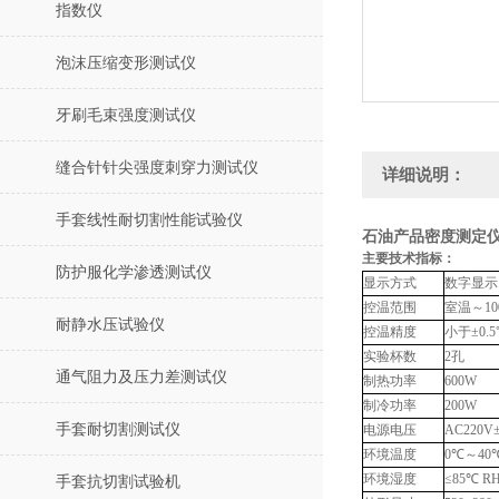
指数仪
泡沫压缩变形测试仪
牙刷毛束强度测试仪
缝合针针尖强度刺穿力测试仪
详细说明：
手套线性耐切割性能试验仪
石油产品密度测定仪
主要技术指标：
防护服化学渗透测试仪
显示方式
数字显示
控温范围
室温～
1
耐静水压试验仪
控温精度
小于
±0.
实验杯数
2孔
通气阻力及压力差测试仪
制热功率
600W
制冷功率
200W
手套耐切割测试仪
电源电压
AC220V
环境温度
0℃～40
环境湿度
≤85℃
R
手套抗切割试验机