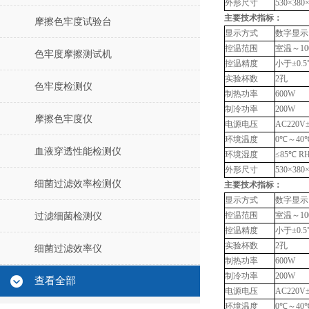
外形尺寸
530×38
主要技术指标：
摩擦色牢度试验台
显示方式
数字显示
控温范围
室温～
1
色牢度摩擦测试机
控温精度
小于
±0.
实验杯数
2孔
色牢度检测仪
制热功率
600W
制冷功率
200W
摩擦色牢度仪
电源电压
AC220V
环境温度
0℃～40
血液穿透性能检测仪
环境湿度
≤85℃
R
外形尺寸
530×38
细菌过滤效率检测仪
主要技术指标：
显示方式
数字显示
控温范围
室温～
1
过滤细菌检测仪
控温精度
小于
±0.
实验杯数
2孔
细菌过滤效率仪
制热功率
600W
制冷功率
200W
查看全部
电源电压
AC220V
环境温度
0℃～40