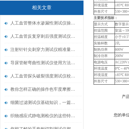
环境湿度
≤85℃
R
相关文章
外形尺寸
530×38
主要技术指标：
人工血管整体水渗漏性测试仪操作中最容易出错的步骤
显示方式
数字显示
控温范围
室温～
1
人工血管反复穿刺后强度测试仪是什么？透析患者的“生命管“质量靠它把关！
控温精度
小于
±0.
实验杯数
2孔
注射针针尖刺穿力测试仪精准量化针尖锋利度，构筑临床安全防线
制热功率
600W
制冷功率
200W
电源电压
AC220V
导尿管耐弯曲性测试仪使用方法与操作规范
环境温度
0℃～40
环境湿度
≤85℃
R
人工血管探头破裂强度测试仪校准规范：精准赋能医疗安全的技术基准
外形尺寸
530×38
教你怎样正确的操作色牢度摩擦测试机
产
细菌过滤测试仪基础知识，一篇搞定
您的单
织物感应式静电测检仪的这些特点很少有人都知道