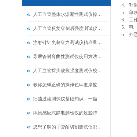
4、升温
5、单
人工血管整体水渗漏性测试仪操作中最容易出错的步骤
6、工作
5、电 
人工血管反复穿刺后强度测试仪是什么？透析患者的“生命管“质量靠它把关！
6、外形
注射针针尖刺穿力测试仪精准量化针尖锋利度，构筑临床安全防线
导尿管耐弯曲性测试仪使用方法与操作规范
人工血管探头破裂强度测试仪校准规范：精准赋能医疗安全的技术基准
教你怎样正确的操作色牢度摩擦测试机
细菌过滤测试仪基础知识，一篇搞定
织物感应式静电测检仪的这些特点很少有人都知道
您想了解的手套耐切割测试仪都在这里了