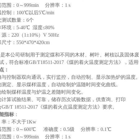
范围：0～999min 分辨率：1 s
控制：100℃以后5℃/min
次测试数量：6个
环境：5-40℃ 湿度≤80%
源：220（1±10%）V 50Hz
尺寸：550*470*420cm
仪是本公司研制用于测定煤和不同的木材、树叶、树枝以及固体
试，符合标准GB/T18511-2017《煤的着火温度测定方法》
点：
脑与控制器双向通讯，实行监控，自动控制、显示加热炉的温度
动测定、显示煤样温度，自动绘制炉温随时间变化曲线。
动绘制煤样温度与炉温之差随时间变化。
动计算试验结果、可靠，储存历次试验数据，供查询、打印
GB/T 18511-2017《煤的着火点温度测定方法》要求。
能指标
：
 率：不大于1Kw
温范围：0～600℃ 准确度：0.5级 分辨率：0.1℃
范围：0～999min 分辨率：1 s