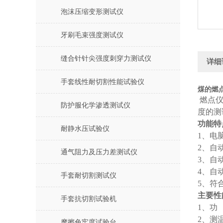
泡沫压缩变形测试仪
牙刷毛束强度测试仪
缝合针针尖强度刺穿力测试仪
详细
手套线性耐切割性能试验仪
煤的燃
燃点
防护服化学渗透测试仪
度的测
功能特
耐静水压试验仪
1、电
2、自
通气阻力及压力差测试仪
3、自
4、自
手套耐切割测试仪
5、符合
主要性
手套抗切割试验机
1、功
2、测
摩擦色牢度试验台