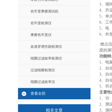
3、测间
4、升温
色牢度摩擦测试机
5、单
6、工作
色牢度检测仪
5、电 
6、外形
摩擦色牢度仪
燃点
血液穿透性能检测仪
度的测
功能特
细菌过滤效率检测仪
1、电
2、自
过滤细菌检测仪
3、自
4、自
细菌过滤效率仪
5、符合
主要性
查看全部
1、功
2、测
相关文章
3、测间