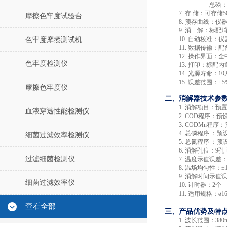
总磷
7.
存
储：可存储
摩擦色牢度试验台
8.
预
存曲线：仪
9.
消
解：标配
10.
自动校准：仪
色牢度摩擦测试机
11.
数据传输：配
12.
操作界面：全
色牢度检测仪
13.
打印：标配内
14.
光源寿命：
1
15.
误差范围：
±
5
摩擦色牢度仪
二、消解器技术参
1.
消解项目：预
血液穿透性能检测仪
2.
COD程序：预设
3.
CODMn程序：
4.
总磷程序
：预
细菌过滤效率检测仪
5.
总氮程序
：预
6.
消解孔位：
9
孔
过滤细菌检测仪
7.
温度示值误差
8.
温场均匀性：
±
9.
消解时间示值
细菌过滤效率仪
10.
计时器：
2个
11.
适用规格：
ø
查看全部
三、产品优势及特
1.
波长范围：
38