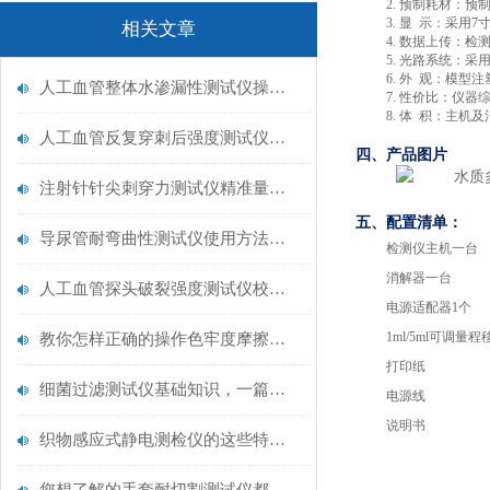
2.
预制耗材：预
3.
显
示：采用
7
相关文章
4.
数据上传：检
5.
光路系统：采
6.
外
观：模型注
人工血管整体水渗漏性测试仪操作中最容易出错的步骤
7.
性价比：仪器
8.
体
积：主机及
人工血管反复穿刺后强度测试仪是什么？透析患者的“生命管“质量靠它把关！
四、产品图片
注射针针尖刺穿力测试仪精准量化针尖锋利度，构筑临床安全防线
五、配置清单：
导尿管耐弯曲性测试仪使用方法与操作规范
检测仪主机一台
消解器一台
人工血管探头破裂强度测试仪校准规范：精准赋能医疗安全的技术基准
电源适配器
1个
1ml/5ml可调量
教你怎样正确的操作色牢度摩擦测试机
打印纸
细菌过滤测试仪基础知识，一篇搞定
电源线
说明书
织物感应式静电测检仪的这些特点很少有人都知道