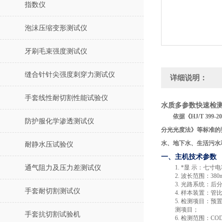
指数仪
泡沫压缩变形测试仪
牙刷毛束强度测试仪
缝合针针尖强度刺穿力测试仪
详细说明：
手套线性耐切割性能试验仪
水质多参数快速检测
依据《
HJ/T 399-2
防护服化学渗透测试仪
分光光度法》等
标准的
水、地下水、生活污水
耐静水压试验仪
一、主机技术参数
通气阻力及压力差测试仪
1.
*显 示：七寸
2.
波长范围：
38
3.
光路系统：后
手套耐切割测试仪
4.
样本装置：管
5.
检测项目：预
测项目；
手套抗切割试验机
6.
检测范围：
COD