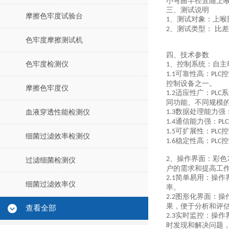
小弯曲半径宜随上
三、测试说明
摩擦色牢度试验台
、测试对象：上喉
1
、测试类型： 比
2
色牢度摩擦测试机
四、技术参数
色牢度检测仪
、控制系统：自主
1
可靠性高：
控
1.1
PLC
控制设备之一。
摩擦色牢度仪
适应性广：
系
1.2
PLC
同功能、不同规模
数据处理能力强
血液穿透性能检测仪
1.3
通信能力强：
1.4
PLC
可扩展性：
控
1.5
PLC
细菌过滤效率检测仪
稳定性高：
控
1.6
PLC
、操作界面：彩色
2
过滤细菌检测仪
户的需求和提高工
简单易用：操作
2.1
细菌过滤效率仪
率。
图形化界面：操
2.2
果，便于分析和评
查看全部
实时监控：操作
2.3
时发现和解决问题