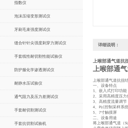
指数仪
泡沫压缩变形测试仪
牙刷毛束强度测试仪
缝合针针尖强度刺穿力测试仪
详细说明：
手套线性耐切割性能试验仪
上喉部通气道抗
上喉部通气
防护服化学渗透测试仪
上喉部通气道抗扭
耐静水压试验仪
一、设备特点
、嵌入式打印功能
1
、采用高精度压力
2
通气阻力及压力差测试仪
、高精度流量调节
3
、
控制采样系
4
PLC
手套耐切割测试仪
、
寸触摸屏
5
7
二、设备用途
将上喉部通气道（
S
手套抗切割试验机