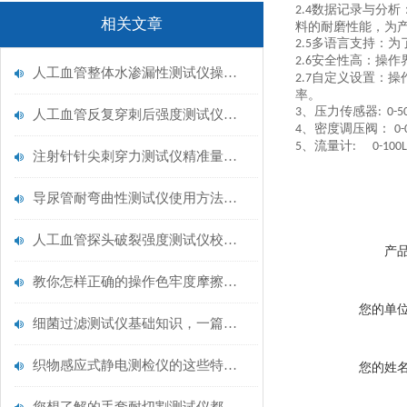
数据记录与分析
2.4
相关文章
料的耐磨性能，为
多语言支持：为
2.5
安全性高：操作
2.6
人工血管整体水渗漏性测试仪操作中最容易出错的步骤
自定义设置：操
2.7
率。
、压力传感器
3
: 0-
人工血管反复穿刺后强度测试仪是什么？透析患者的“生命管“质量靠它把关！
、密度调压阀：
4
0-
、流量计
5
: 0-100L
注射针针尖刺穿力测试仪精准量化针尖锋利度，构筑临床安全防线
导尿管耐弯曲性测试仪使用方法与操作规范
人工血管探头破裂强度测试仪校准规范：精准赋能医疗安全的技术基准
产
教你怎样正确的操作色牢度摩擦测试机
您的单
细菌过滤测试仪基础知识，一篇搞定
织物感应式静电测检仪的这些特点很少有人都知道
您的姓