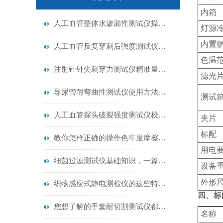
内箱
人工血管整体水渗漏性测试仪操作中最容易出错的步骤
灯源
内置
人工血管反复穿刺后强度测试仪是什么？透析患者的“生命管“质量靠它把关！
色温
注射针针尖刺穿力测试仪精准量化针尖锋利度，构筑临床安全防线
滤光
导尿管耐弯曲性测试仪使用方法与操作规范
测试
人工血管探头破裂强度测试仪校准规范：精准赋能医疗安全的技术基准
夹片
标配
教你怎样正确的操作色牢度摩擦测试机
用电
细菌过滤测试仪基础知识，一篇搞定
设备
外形
织物感应式静电测检仪的这些特点很少有人都知道
四、标
您想了解的手套耐切割测试仪都在这里了
名称