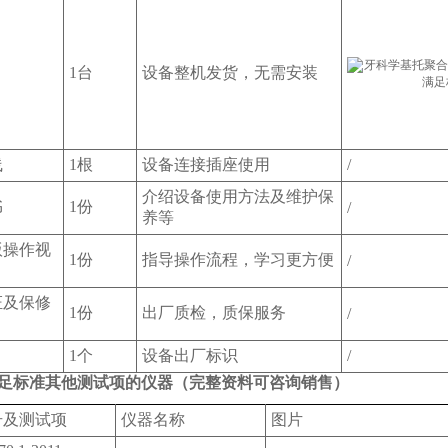
1台
设备整机发货，无需安装
线
1根
设备连接插座使用
/
介绍设备使用方法及维护保
书
1份
/
养等
版操作视
1份
指导操作流程，学习更方便
/
证及保修
1份
出厂质检，质保服务
/
1个
设备出厂标识
/
足标准其他测试项的仪器（完整资料可咨询销售）
号及测试项
仪器名称
图片