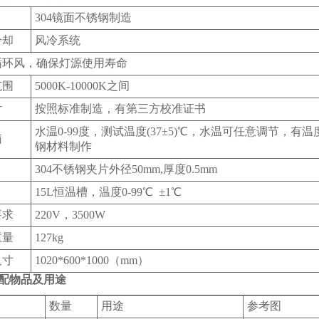
304镜面不锈钢制造
冷却
风冷系统
循环风，确保灯源使用寿命
范围
5000K-10000K之间
片
按照标准制造，有第三方校准证书
水温0-99度，测试温度(37±5)℃，水温可任意调节，有
箱
钢材料制作
304不锈钢夹片外径50mm,厚度0.5mm
15L恒温槽，温度0-99℃ ±1℃
要求
220V，3500W
重量
127kg
尺寸
1020*600*1000（mm）
配物品及用途
数量
用途
参考图