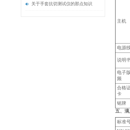
关于手套抗切测试仪的那点知识
主机
电源
说明
电子
频
合格
卡
铭牌
五、满
标准