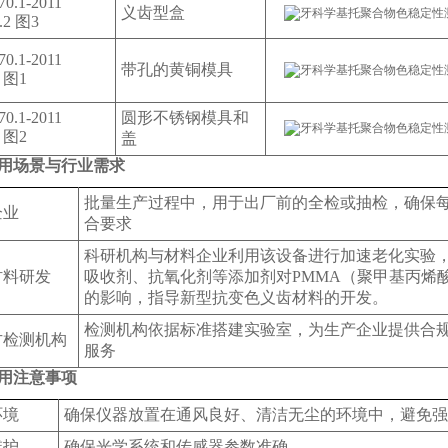
70.1-2011
义齿型盒
2.2 图3
70.1-2011
带孔的黄铜模具
1 图1
70.1-2011
圆形不锈钢模具和
1 图2
盖
用场景与行业需求
批量生产过程中，用于出厂前的全检或抽检，确保
企业
合要求
科研机构与材料企业利用该设备进行加速老化实验
材料研发
吸收剂、抗氧化剂等添加剂对PMMA（聚甲基丙烯
的影响，指导新型抗变色义齿材料的开发。
检测机构依据标准搭建实验室，为生产企业提供合
方检测机构
服务
用注意事项
环境
确保仪器放置在通风良好、清洁无尘的环境中，避免强
护‌
确保光学系统和传感器参数准确