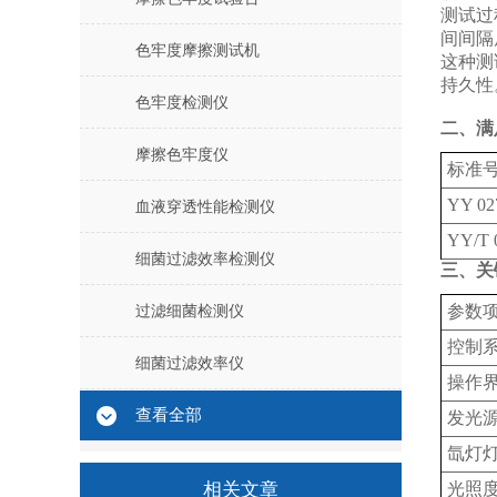
测试过
间间隔
色牢度摩擦测试机
这种测
持久性
色牢度检测仪
二、满
摩擦色牢度仪
标准
YY 02
血液穿透性能检测仪
YY/T 
细菌过滤效率检测仪
三、关
‌参数项
过滤细菌检测仪
控制系
细菌过滤效率仪
操作界
查看全部
发光
氙灯
相关文章
光照