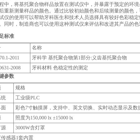
程中，将基托聚合物样品放置在测试仪中，并暴露于预定的环境
后重新测量样品的颜色。通过比较初始颜色和后续测量的颜色，
试仪的使用可以帮助牙科医生和技术人员选择具有较好色彩稳定
。同时，制造商也可以使用这种测试仪来评估和改进其产品的色
足标准
号
名称
70.1-2011
牙科学 基托聚合物第1部分:义齿基托聚合物
0631-2008
牙科材料 色稳定性的测定
键参数
‌
规格‌
统‌
工业级PLC
面‌
彩色7寸触摸屏，支持中、英文切换、实时动态显示及数
源
照度为150,000 lx ±15000 lx
灯源
3000W含灯罩
度传感器1套内置