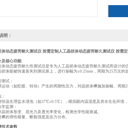
说明：
状体动态疲劳耐久测试仪 按需定制
人工晶状体动态疲劳耐久测试仪 按需定
介及核心功能
状体动态疲劳耐久性测试仪是专为人工晶状体动态疲劳耐久测试而设计的
晶状体能被快速装夹到测试座上，进行振幅为±0.25mm，周期为25万次
劳测试‌：
球运动（如眨眼、转动）产生的周期性压力，对晶状体襻施加振幅、周期2
‌：
持恒温生理盐水浸泡（如37℃±0.5℃），模拟眼内温湿度及房水生化环境
力学监测‌：
录晶状体形变、屈光力及透光率变化，检测光学性能衰减‌。
量襻的弹性模量、断裂强度及应力分布‌。
键技术参数