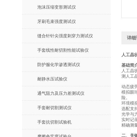
泡沫压缩变形测试仪
牙刷毛束强度测试仪
缝合针针尖强度刺穿力测试仪
详细
手套线性耐切割性能试验仪
人工晶
防护服化学渗透测试仪
基础简
人工晶
测人工
耐静水压试验仪
‌动态疲
模拟眼
通气阻力及压力差测试仪
险。
‌环境模拟
手套耐切割测试仪
选配支
‌光学与
实时记
手套抗切割试验机
精确测
二、关
摩擦色牢度试验台