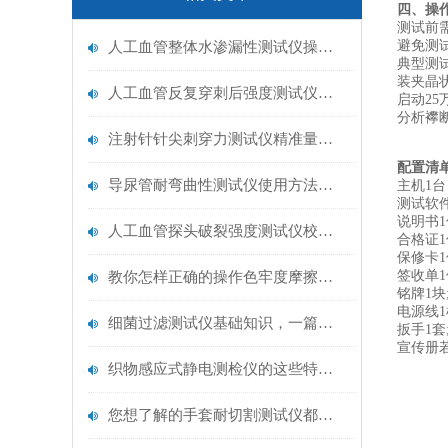
四、操
测试前
避免测
人工血管整体水渗漏性测试仪操作中最容易出错的步骤
‌典型测
装夹晶
人工血管反复穿刺后强度测试仪是什么？透析患者的“生命管“质量靠它把关！
启动2
分析襻
注射针针尖刺穿力测试仪精准量化针尖锋利度，构筑临床安全防线
配置清
导尿管耐弯曲性测试仪使用方法与操作规范
主机1台
测试软
说明书1
人工血管探头破裂强度测试仪校准规范：精准赋能医疗安全的技术基准
合格证1
保修卡1
签收单1
教你怎样正确的操作色牢度摩擦测试机
铭牌1块
电源线1
细菌过滤测试仪基础知识，一篇搞定
扳手1套
宣传册若
织物感应式静电测检仪的这些特点很少有人都知道
您想了解的手套耐切割测试仪都在这里了