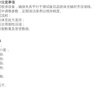
作注意事项
需校准设备，确保夹具平行于测试板且晶状体光轴对齐压缩线‌。
试中调整参数，定期清洁保养以维持精度。
试流程‌：
状体至处方直径；
5万次周期性压缩；
断裂数量及形变数据‌。
单
；
件1套；
份;
份;
份;
份;
;
根;
;
干;