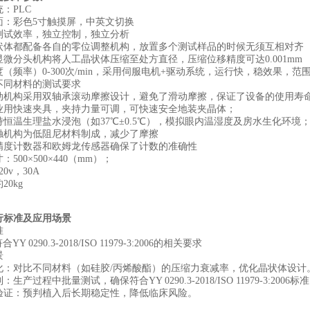
：PLC
面：彩色5寸触摸屏，中英文切换
测试效率，独立控制，独立分析
状体都配备各自的零位调整机构，放置多个测试样品的时候无须互相对齐
显微分头机构将人工晶状体压缩至处方直径，压缩位移精度可达0.001mm
（频率）0-300次/min，采用伺服电机+驱动系统，运行快，稳效果，范
不同材料的测试要求
动机构采用双轴承滚动摩擦设计，避免了滑动摩擦，保证了设备的使用寿
业用快速夹具，夹持力量可调，可快速安全地装夹晶体；
持恒温生理盐水浸泡（如37℃±0.5℃），模拟眼内温湿度及房水生化环境
触机构为低阻尼材料制成，减少了摩擦
精度计数器和欧姆龙传感器确保了计数的准确性
500×500×440（mm）；
0v，30A
20kg
行标准及应用场景
准
合YY 0290.3-2018/ISO 11979-3:2006的相关要求
景
优化‌：对比不同材料（如硅胶/丙烯酸酯）的压缩力衰减率，优化晶状体设计
‌：生产过程中批量测试，确保符合YY 0290.3-2018/ISO 11979-3:2006标
前验证‌：预判植入后长期稳定性，降低临床风险。