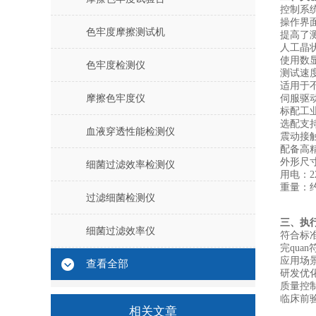
控制系统
操作界
色牢度摩擦测试机
提高了
人工晶
使用数
色牢度检测仪
测试速度
适用于
摩擦色牢度仪
伺服驱
标配工
选配支
血液穿透性能检测仪
震动接
配备高
外形尺寸：
细菌过滤效率检测仪
用电：22
重量：约
过滤细菌检测仪
三、执
细菌过滤效率仪
符合标
完quan符
应用场
查看全部
‌研发
‌质量控制
‌临床
相关文章