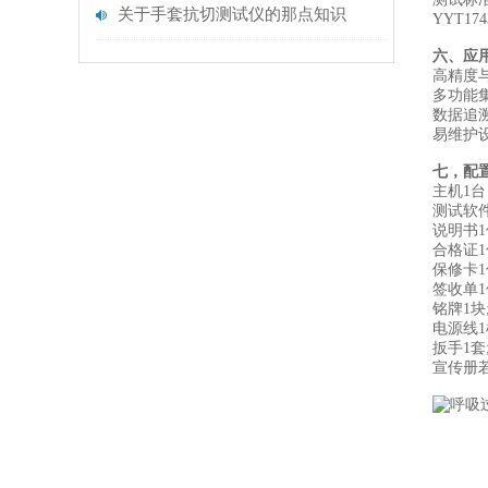
关于手套抗切测试仪的那点知识
YYT17
六、应
‌高精度
‌多功能
‌数据
‌易维
七，配
主机1台
测试软
说明书1
合格证1
保修卡1
签收单1
铭牌1块
电源线1
扳手1套
宣传册若