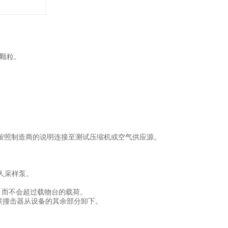
径颗粒。
并按照制造商的说明连接至测试压缩机或空气供应源。
人采样泵。
，而不会超过载物台的载荷。
联撞击器从设备的其余部分卸下。