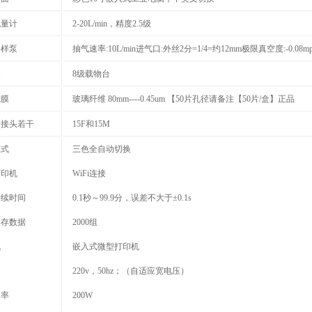
流量计
2-20L/min，精度2.5级
采样泵
抽气速率:10L/min进气口:外丝2分=1/4=约12mm极限真空度:-0.08mp
器
8级载物台
滤膜
玻璃纤维 80mm----0.45um 【50片孔径请备注【50片/盒】正品
接头若干‌‌
15F和15M
模式
三色全自动切换
打印机
WiFi连接
续时间‌‌
0.1秒～99.9分，误差不大于±0.1s‌
储存数据
2000组
机
嵌入式微型打印机
220v，50hz；（自适应宽电压）
功率
200W