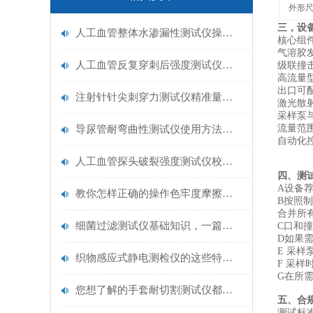
外形
三，设
人工血管整体水渗漏性测试仪操作中最容易出错的步骤
核心组
‌气溶
人工血管反复穿刺后强度测试仪是什么？透析患者的“生命管“质量靠它把关！
‌级联撞
‌高流量
出口可
注射针针尖刺穿力测试仪精准量化针尖锋利度，构筑临床安全防线
‌激光散
‌采样泵
流量范围
导尿管耐弯曲性测试仪使用方法与操作规范
‌自动化
人工血管探头破裂强度测试仪校准规范：精准赋能医疗安全的技术基准
四、测
A设备
教你怎样正确的操作色牢度摩擦测试机
B按照
合并所
细菌过滤测试仪基础知识，一篇搞定
C口和
D如果
E 采样
织物感应式静电测检仪的这些特点很少有人都知道
F 采
G在所
您想了解的手套耐切割测试仪都在这里了
五、合
测试标