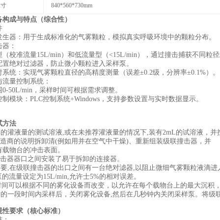
尺寸
840*560*730mm
备构成与特点（综合性）
件
胶发生器‌：用于生成标准化的气雾颗粒，模拟真实呼吸环境中的颗粒分布。
击器‌：
型‌（校准流量15L/min）和‌低流量型‌（<15L/min），通过撞击捕获不同粒
配置绝对过滤器，防止微小颗粒进入采样泵。
射系统‌：实现气雾颗粒直径的高精度测量（误差±0.2级，分辨率±0.1%）。
与流量控制系统‌：
0-50L/min，采样时间可根据需求调整。
控制模块‌：PLC控制系统+Windows，支持参数设置与实时数据显示。
试方法
荐的灌液量的测试溶液,或在未推荐灌液量的情况下,装有2mL的试溶液，
制造商的说明拆卸清(例如用并在空气中干燥)、重新组装级联撞击器，并
有载物台的冲击表面。
撞击器器口之间安装了易于拆卸的连接器。
需要,在级联撞击器的出口之间有一台绝对滤器,以阻止微细气雾颗粒液滴进
泵的流量设定为15L/min,允许士5%的相对误差。
样时间可以根据不同的雾化设备而改变，以允许在每个载物台上的最大沉积
需的一段时间内采样后，关闭雾化设备,然后在几秒钟内关闭采样泵。将级
规性要求（核心标准）
准：