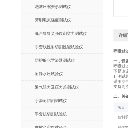
泡沫压缩变形测试仪
牙刷毛束强度测试仪
缝合针针尖强度刺穿力测试仪
详细
手套线性耐切割性能试验仪
呼吸过
防护服化学渗透测试仪
一，设
呼吸过
下是该
耐静水压试验仪
1. ‌测试
采用空
支持高流
通气阻力及压力差测试仪
二、关
手套耐切割测试仪
‌项目‌
手套抗切割试验机
控制系
摩擦色牢度试验台
操作界