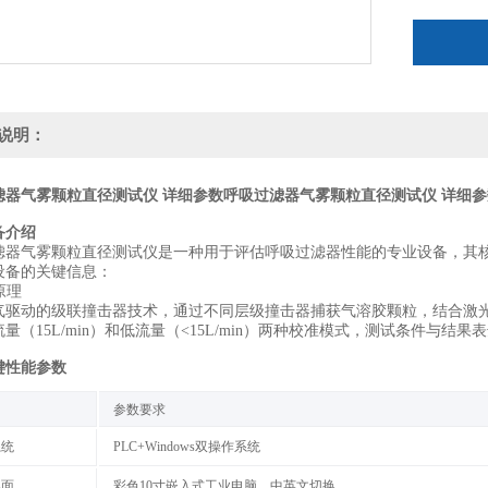
说明：
滤器气雾颗粒直径测试仪 详细参数
呼吸过滤器气雾颗粒直径测试仪 详细参
备介绍
滤器气雾颗粒直径测试仪是一种用于评估呼吸过滤器性能的专业设备，其
设备的关键信息：
原理‌
气驱动的级联撞击器技术，通过不同层级撞击器捕获气溶胶颗粒，结合激
量（15L/min）和低流量（<15L/min）两种校准模式，测试条件与结果
键性能参数
‌参数要求‌
统‌
PLC+Windows双操作系统
面‌
彩色10寸嵌入式工业电脑，中英文切换‌