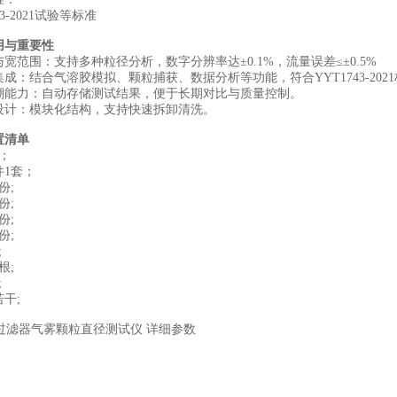
43-2021试验等标准
用与重要性
与宽范围‌：支持多种粒径分析，数字分辨率达±0.1%，流量误差≤±0.5%
集成‌：结合气溶胶模拟、颗粒捕获、数据分析等功能，符合YYT1743-202
追溯能力‌：自动存储测试结果，便于长期对比与质量控制。
护设计‌：模块化结构，支持快速拆卸清洗。
置清单
；
件1套；
份;
份;
份;
份;
;
根;
;
干;