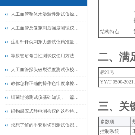
人工血管整体水渗漏性测试仪操作中最容易出错的步骤
人工血管反复穿刺后强度测试仪是什么？透析患者的“生命管“质量靠它把关！
结构特点
注射针针尖刺穿力测试仪精准量化针尖锋利度，构筑临床安全防线
二、满
导尿管耐弯曲性测试仪使用方法与操作规范
人工血管探头破裂强度测试仪校准规范：精准赋能医疗安全的技术基准
标准号
YY/T 0500-2021 
教你怎样正确的操作色牢度摩擦测试机
细菌过滤测试仪基础知识，一篇搞定
三、关
织物感应式静电测检仪的这些特点很少有人都知道
‌参数项‌
您想了解的手套耐切割测试仪都在这里了
控制系统