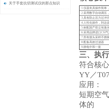
关于手套抗切测试仪的那点知识
1.仪器夹具操作简单
2.采用数字自动调
3.具有防止压力过冲
4.人性化操作，到
5.标配国产双尘埃激
6.采用品牌进口CS
7.所有接头采样不锈
8.配备高效过滤器
9.静电中和一套
三、执
‌符合核心
YY／T075
应用：
短期空
体的