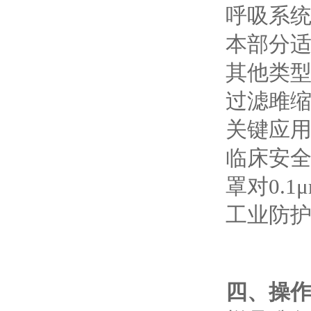
呼吸系
本部分
其他类型
过滤雎
‌关键应用
‌临床安
罩对0.1
‌工业防
四、操