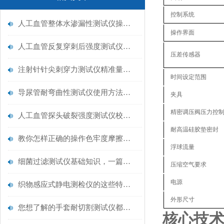
控制系统‌
人工血管整体水渗漏性测试仪操作中最容易出错的步骤
操作界面‌‌
人工血管反复穿刺后强度测试仪是什么？透析患者的“生命管“质量靠它把关！
压差传感器‌
注射针针尖刺穿力测试仪精准量化针尖锋利度，构筑临床安全防线
时间设定范围‌‌
导尿管耐弯曲性测试仪使用方法与操作规范
夹具
精密调压阀压力控
人工血管探头破裂强度测试仪校准规范：精准赋能医疗安全的技术基准
耐高温硅胶垫密封
教你怎样正确的操作色牢度摩擦测试机
浮球流量
细菌过滤测试仪基础知识，一篇搞定
压缩空气要求
电源
织物感应式静电测检仪的这些特点很少有人都知道
外形尺寸
您想了解的手套耐切割测试仪都在这里了
核心技