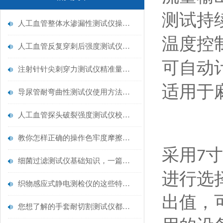
测试持
人工血管整体水渗漏性测试仪操作中最容易出错的步骤
温度控
人工血管反复穿刺后强度测试仪是什么？透析患者的“生命管“质量靠它把关！
可自动
注射针针尖刺穿力测试仪精准量化针尖锋利度，构筑临床安全防线
适用于
导尿管耐弯曲性测试仪使用方法与操作规范
人工血管探头破裂强度测试仪校准规范：精准赋能医疗安全的技术基准
教你怎样正确的操作色牢度摩擦测试机
采用
寸
7
细菌过滤测试仪基础知识，一篇搞定
进行选
织物感应式静电测检仪的这些特点很少有人都知道
出值，
您想了解的手套耐切割测试仪都在这里了