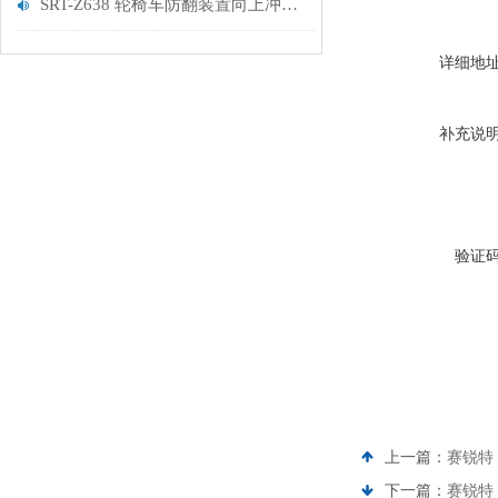
SRT-Z638 轮椅车防翻装置向上冲击测试试验机的应用有哪些 参数稳定
详细地
补充说
验证
上一篇：
赛锐特 
下一篇：
赛锐特 