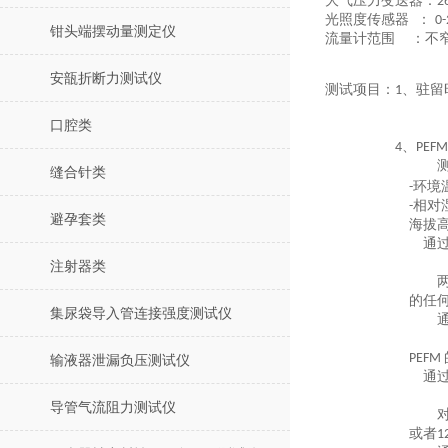
大气压力变送器：
2
光照度传感器
：
0-
钳头端摆动量测定仪
流量计范围
：不
安瓿折断力测试仪
测试项目：
、驻
1
口腔类
、
4
PEFM
缝合针类
环境
-
相对
-
避孕套类
海拔
通
注射器类
的任
集尿袋导入管连接强度测试仪
PEFM
输液器泄漏负压测试仪
通
导管气流阻力测试仪
或者
1