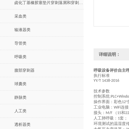
卤化丁基橡胶塞垫片穿刺落屑和穿刺力测试仪
采血类
输液器类
导管类
详细说明：
呼吸类
腹部穿刺器
呼吸设备评价自主
执行标准
YY∕T 1438-2016
球囊类
技术参数
控制系统
:PLC+Wind
静脉类
操作界面：彩色
12
工业电脑：
连接
WiFi
人工类
接头：
（
和
M/F
15
2
人工肺呼吸：
套；
1
环境测试的温湿度
透析器类