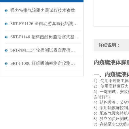
强力特推气流阻力测试仪技术参数
SRT-FY1126 全自动游离氧化钙测定仪的应用领域有哪些
SRT-F1140 塑料酚醛树脂活塞式凝胶时间测定仪（2、4工位）介绍 技术说明
详细说明：
SRT-NM1134 轮椅测试表面摩擦系数测定仪的简单介绍 符合技术标准
内窥镜液体膨
SRT-F1000 纤维吸油率测定仪测试仪介绍 按需定制
一、内窥镜液
使用不锈钢主体
1）
使用高精度压力
2）
）一键测试，安装
3
实时打印
）结构紧凑，节省
4
）采用触摸屏控制
5
,
）配备气囊夹持机
6
）独立的负压测试
8
）存储至少
条
9
1000