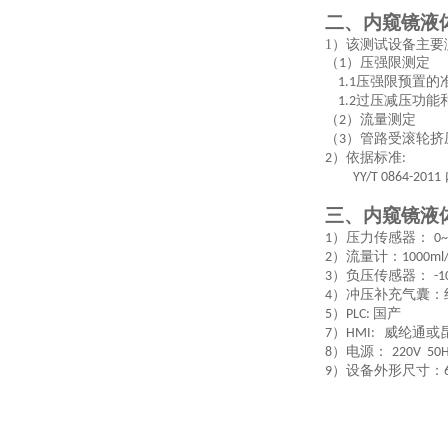
二、内窥镜液
1）该测试设备主
（
）压强限测定
1
压强限预置的
1.1
过压减压功能
1.2
（
）流量测定
2
（
）管路受滚轮挤
3
）依据标准
2
:
YY/T 0864-2011
三、内窥镜液
）压力传感器：
1
0
）流量计：
2
1000ml
）负压传感器：
3
-
）冲压补充气囊：
4
）
国产
5
PLC:
）
威纶通或
7
HMI:
）电源：
8
220V 5
）设备外形尺寸：
9