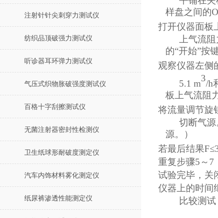
平铺在夹
样盘之间的
注射针针尖刺穿力测试仪
打开仪器面板
上气流阻
纺织品顶破强力测试仪
的
“开始”
听诊器耳环弹力测试仪
观察仪器左侧
3
5.1 m
/h
气压式织物胀破强度测试仪
板上气流阻
百格十字刮擦测试仪
将流量调节旋
切断气源
无菌注射器密封性检测仪
源。）
若最后结果
F≤
卫生纸球形耐破度测定仪
重复步
骤
5～7
试验完毕，关
汽车内饰材料雾化测定仪
仪器上的时间
纸尿裤渗透性能测定仪
比较测试