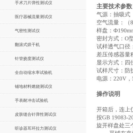
手术刀片弹性测试仪
主要技术参数
气源：抽吸式
医疗器械流量测试仪
空气流量：（
样盘：
Ф190m
气密性测试仪
密封方式：
O
翻滚式烘干机
试样透气口径
差压传感器量
针管挠度测试仪
显示方式：四
试样尺寸：防
全自动缩水率试验机
电源：
220V
，
铺地材料燃烧测试仪
操作说明
手表耐冲击试验机
开箱后，连上
皮肤缝合针弹性测试仪
按
GB 19083-2
旋开样盘处三
听诊器耳环拉力测试仪