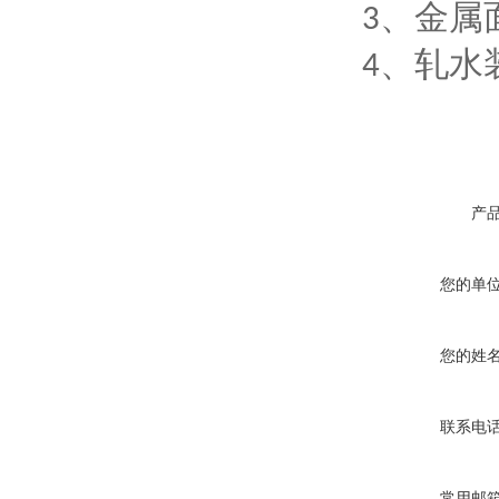
、金属
3
、轧水
4
产
您的单
您的姓
联系电
常用邮