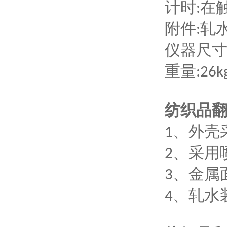
计时
在
:
附件
轧
:
仪器尺
重量
:2
6
k
纺织品
、外壳
1
、采用
2
、金属
3
、轧水
4