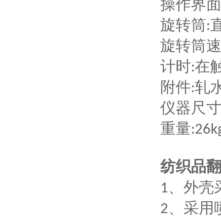
操作界
旋转筒
:
旋转筒
计时
在
:
附件
轧
:
仪器尺
重量
:2
6
k
纺织品
、外壳
1
、采用
2