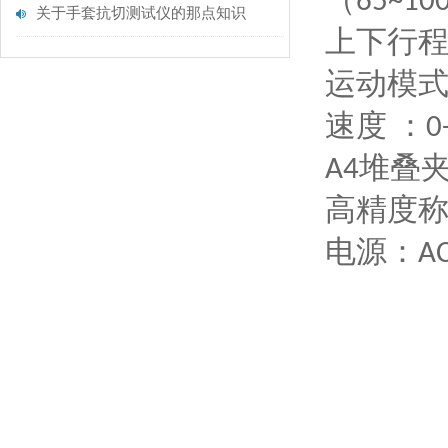
（
65~10
关于手套抗切测试仪的那点知识
上下行
运动模
速度 ：
0
堆叠
A4
高精度称
电源：
A