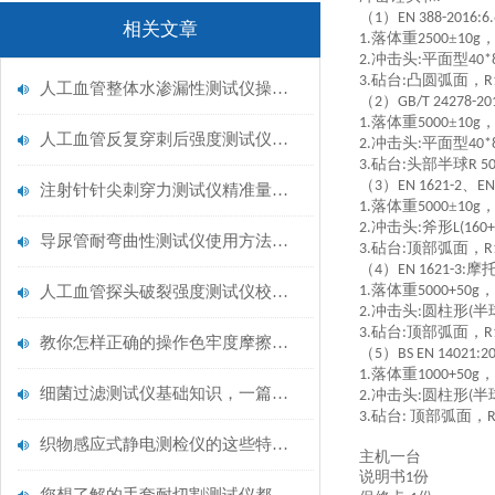
（
）
1
EN 388-2016:6.
相关文章
落体重
±
1.
2500
10g
冲击头
平面型
2.
:
40*
砧台
凸圆弧面，
3.
:
R
人工血管整体水渗漏性测试仪操作中最容易出错的步骤
（
）
2
GB/T 24278-20
落体重
±
1.
5000
10g
人工血管反复穿刺后强度测试仪是什么？透析患者的“生命管“质量靠它把关！
冲击头
平面型
2.
:
40*
砧台
头部半球
3.
:
R 5
（
）
、
3
EN 1621-2
EN
注射针针尖刺穿力测试仪精准量化针尖锋利度，构筑临床安全防线
落体重
±
1.
5000
10g
冲击头
斧形
2.
:
L(160+
导尿管耐弯曲性测试仪使用方法与操作规范
砧台
顶部弧面，
3.
:
R
（
）
摩
4
EN 1621-3:
落体重
，
人工血管探头破裂强度测试仪校准规范：精准赋能医疗安全的技术基准
1.
5000+50g
冲击头
圆柱形
半
2.
:
(
砧台
顶部弧面，
3.
:
R
教你怎样正确的操作色牢度摩擦测试机
（
）
5
BS EN 14021:2
落体重
，
1.
1000+50g
细菌过滤测试仪基础知识，一篇搞定
冲击头
圆柱形
半
2.
:
(
砧台
顶部弧面，
3.
:
织物感应式静电测检仪的这些特点很少有人都知道
主机一台
说明书
份
1