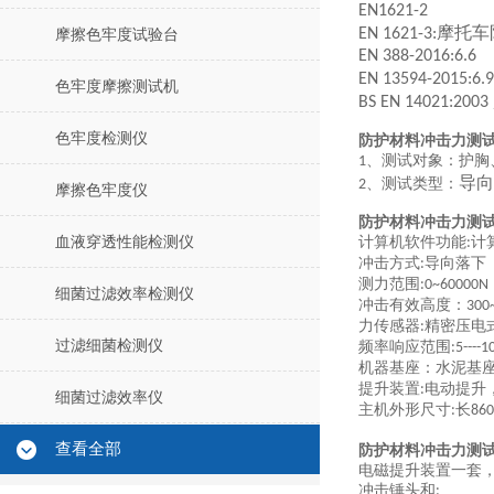
EN1621-2
摩托车
EN 1621-3:
摩擦色牢度试验台
EN 388-2016:6.6
EN 13594-2015:6.9
色牢度摩擦测试机
BS EN 14021:2003
色牢度检测仪
防护材料冲击力测
、测试对象：护胸
1
导向
、测试类型：
2
摩擦色牢度仪
防护材料冲击力测
血液穿透性能检测仪
计算机软件功能
计
:
冲击方式
导向落下
:
测力范围
:0~60000N
细菌过滤效率检测仪
冲击有效高度：
300
力传感器
精密压电
:
过滤细菌检测仪
频率响应范围
:5----
机器基座：水泥基
提升装置
电动提升
:
细菌过滤效率仪
主机外形尺寸
长
:
86
查看全部
防护材料冲击力测
电磁提升装置一套
冲击锤头和
: