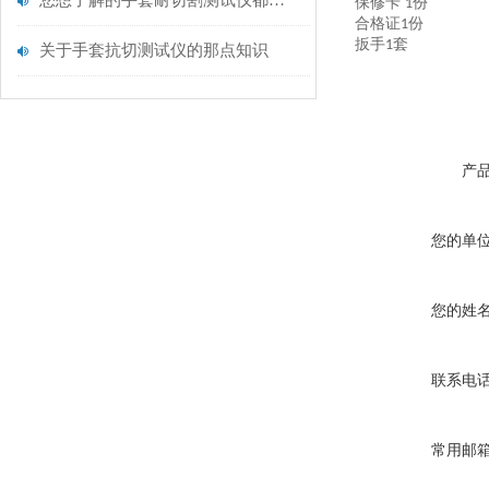
您想了解的手套耐切割测试仪都在这里了
保修卡
份
1
合格证
份
1
扳手
套
1
关于手套抗切测试仪的那点知识
产
您的单
您的姓
联系电
常用邮