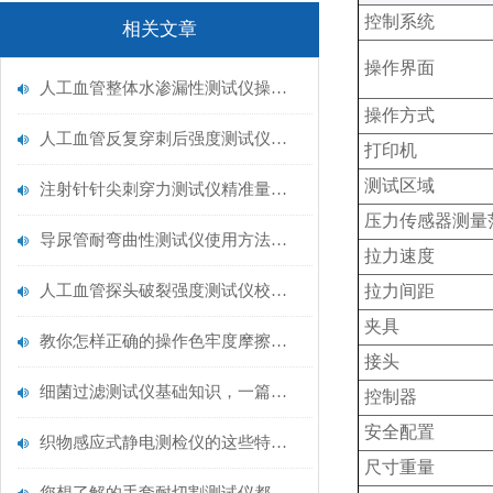
控制系统
相关文章
操作界面
人工血管整体水渗漏性测试仪操作中最容易出错的步骤
操作方式
人工血管反复穿刺后强度测试仪是什么？透析患者的“生命管“质量靠它把关！
打印机
测试区域
注射针针尖刺穿力测试仪精准量化针尖锋利度，构筑临床安全防线
压力传感器测量
导尿管耐弯曲性测试仪使用方法与操作规范
拉力速度
人工血管探头破裂强度测试仪校准规范：精准赋能医疗安全的技术基准
拉力间距
夹具
教你怎样正确的操作色牢度摩擦测试机
接头
细菌过滤测试仪基础知识，一篇搞定
控制器
安全配置
织物感应式静电测检仪的这些特点很少有人都知道
尺寸重量