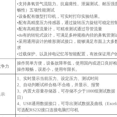
•支持鼻氧管气流阻力、抗扁瘪性、泄漏测试、耐压强
畅性）五项性能测试
•设备配有微型打印机，可实时打印实验结果。
•配有高精度压力传感器，通过旋转压力旋钮可稳定控
•配有高精度流量计，可精准测试通过导管流量
•du有的转轮式设计，可满足多种规格内径的鼻氧管测
•采用通用设计的锥形测试接口，能够满足市面上大多
求
•过载保护、以及掉电记忆等智能配置，有效保证用户
操作简单方便，设备故障率低，使用国内或进口良好
竞争力
操作顺畅，误差小，使用年限长。
1、实时显示当前压力、设定压力、测试时间
2、自动判断试样合格/不合格，并显示、报警
3、内置大容量存储器，可存储不少于1000组测试数据
显示
日）
4、USB通用数据接口，可导出测试数据及曲线（Excel
可选配RS232接口连接电脑打印机