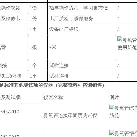
版操作视频
1份
指导操作流程，学习更方便
/
证及保修卡
1份
出厂质检，质保服务
/
1个
设备出厂标识
/
气管
1根
2米
宝塔接
1个
试样连接
/
头1/8外接
1个
试样连接
/
足标准其他测试项的仪器（完整资料可咨询销售）
号及测试项
仪器名称
图片
543-2017
鼻氧管连接牢固度测试仪