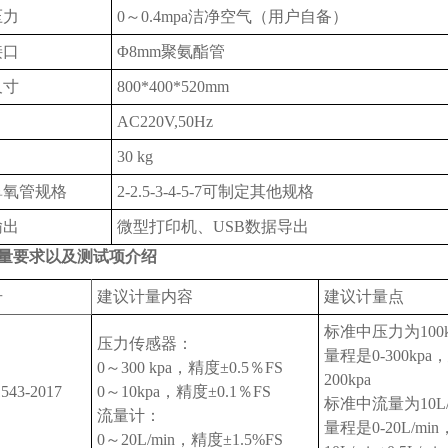
压力
0～0.4mpa洁净空气（用户自备）
接口
Φ8mm聚氨酯管
尺寸
800*400*520mm
AC220V,50Hz
30 kg
鼻氧管规格
2-2.5-3-4-5-7可制定其他规格
输出
微型打印机、USB数据导出
量要求以及测试项介绍
号
建议计量内容
建议计量点
标准中压力为100k
压力传感器：
量程是0-300kpa
0～300 kpa，精度±0.5％FS
200kpa
543-2017
0～10kpa，精度±0.1％FS
标准中流量为10L/m
流量计：
量程是0-20L/m
0～20L/min，精度±1.5%FS