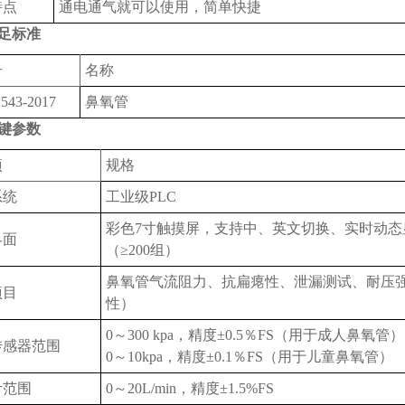
特点
通电通气就可以使用，简单快捷
足标准
号
名称
543-2017
鼻氧管
键参数
‌
规格‌
统‌
工业级PLC
彩色7寸触摸屏，支持中、英文切换、实时动态
面‌
（≥200组）
鼻氧管气流阻力、抗扁瘪性、泄漏测试、耐压
目‌
性）
0～300 kpa，精度±0.5％FS（用于成人鼻氧管）
感器范围‌
0～10kpa，精度±0.1％FS（用于儿童鼻氧管）
计范围
0～20L/min，精度±1.5%FS