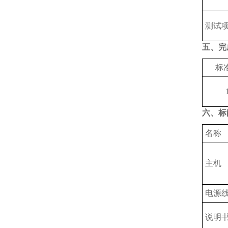
测试
五、完
标
六、标
名称
主机
电源
说明