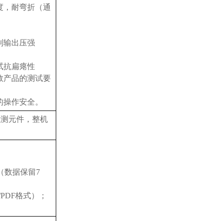
度，耐弯折（通
制输出压强
试抗扁瘪性
数产品的测试要
的操作安全。
检测元件，整机
（数据保留7
/PDF格式）；