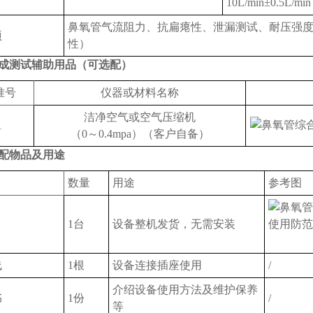
10L/min±0.5L/min
鼻氧管气流阻力、抗扁瘪性、泄漏测试、耐压强
项
性）
成测试辅助用品（可选配）
准号
仪器或材料名称
洁净空气或空气压缩机
1
（0～0.4mpa）（客户自备）
配物品及用途
数量
用途
参考图
1台
设备整机发货，无需安装
线
1根
设备连接插座使用
/
介绍设备使用方法及维护保养
书
1份
/
等