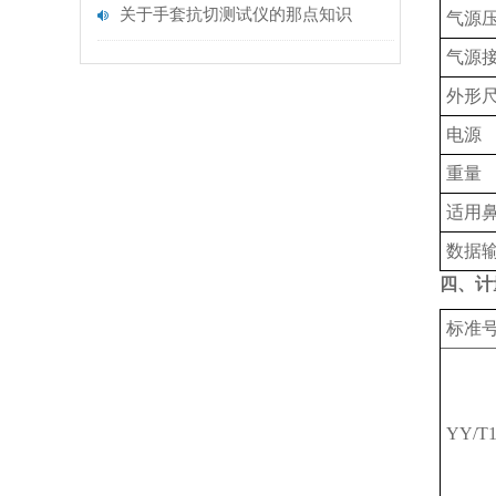
关于手套抗切测试仪的那点知识
气源
气源
外形
电源
重量
适用
数据
四、计
标准
YY/T1