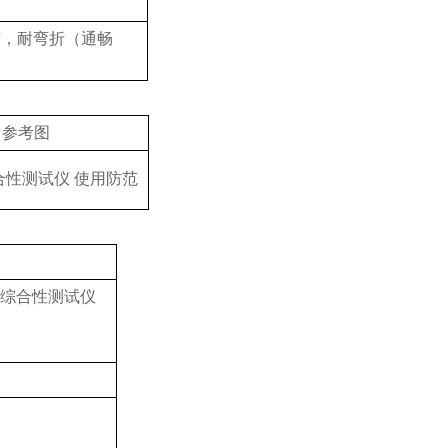
度，耐弯折（通畅
参考图