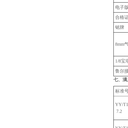
电子
合格
铭牌
8mm
1/8
鲁尔接
七、满
标准
YY/T1
7.2