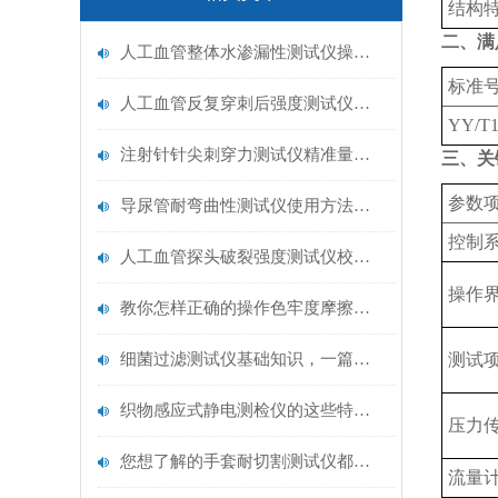
结构
二、满
人工血管整体水渗漏性测试仪操作中最容易出错的步骤
标准
人工血管反复穿刺后强度测试仪是什么？透析患者的“生命管“质量靠它把关！
YY/T1
注射针针尖刺穿力测试仪精准量化针尖锋利度，构筑临床安全防线
三、关
‌参数项
导尿管耐弯曲性测试仪使用方法与操作规范
控制系
人工血管探头破裂强度测试仪校准规范：精准赋能医疗安全的技术基准
操作界
教你怎样正确的操作色牢度摩擦测试机
细菌过滤测试仪基础知识，一篇搞定
测试项
织物感应式静电测检仪的这些特点很少有人都知道
压力传
您想了解的手套耐切割测试仪都在这里了
流量