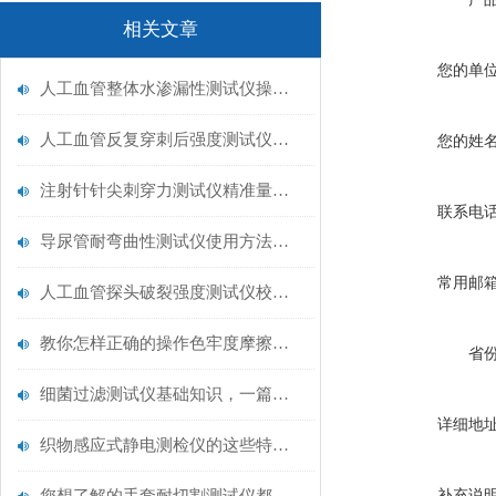
相关文章
您的单
人工血管整体水渗漏性测试仪操作中最容易出错的步骤
人工血管反复穿刺后强度测试仪是什么？透析患者的“生命管“质量靠它把关！
您的姓
注射针针尖刺穿力测试仪精准量化针尖锋利度，构筑临床安全防线
联系电
导尿管耐弯曲性测试仪使用方法与操作规范
常用邮
人工血管探头破裂强度测试仪校准规范：精准赋能医疗安全的技术基准
教你怎样正确的操作色牢度摩擦测试机
省
细菌过滤测试仪基础知识，一篇搞定
详细地
织物感应式静电测检仪的这些特点很少有人都知道
补充说