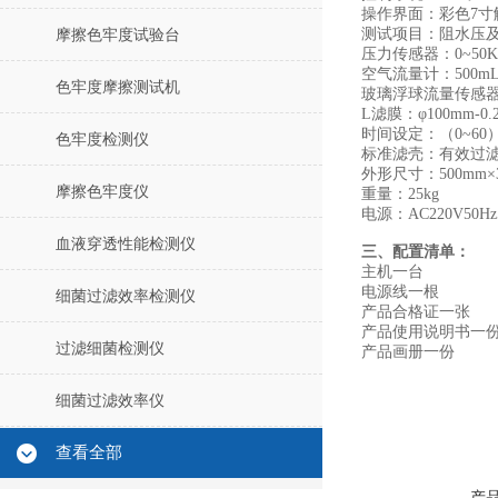
操作界面：彩色7寸
测试项目：阻水压及
摩擦色牢度试验台
压力传感器：0~5
空气流量计：500mL/
色牢度摩擦测试机
玻璃浮球流量传感器：0
L滤膜：φ100mm-0.
时间设定：（0~60
色牢度检测仪
标准滤壳：有效过滤
外形尺寸：500mm×3
摩擦色牢度仪
重量：25kg
电源：AC220V50Hz
血液穿透性能检测仪
三、配置清单：
主机一台
电源线一根
细菌过滤效率检测仪
产品合格证一张
产品使用说明书一
过滤细菌检测仪
产品画册一份
细菌过滤效率仪
查看全部
产