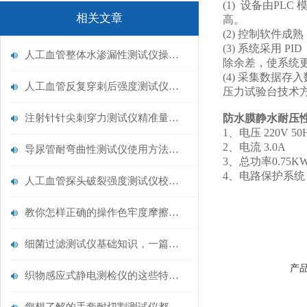
(1)
设备由
PLC
相关文章
高。
(2)
控制软件成熟
(3)
系统采用
PID
人工血管整体水渗漏性测试仪操作中最容易出错的步骤
除余差，使系统
(4)
采集数据存入
人工血管反复穿刺后强度测试仪是什么？透析患者的“生命管“质量靠它把关！
压力试验台技术方
注射针针尖刺穿力测试仪精准量化针尖锋利度，构筑临床安全防线
防水膜静水耐压
1
、电压
220V 
2
、电流
3.0A
导尿管耐弯曲性测试仪使用方法与操作规范
3
、总功率
0.75
4
、电路保护系统
人工血管探头破裂强度测试仪校准规范：精准赋能医疗安全的技术基准
教你怎样正确的操作色牢度摩擦测试机
细菌过滤测试仪基础知识，一篇搞定
产
织物感应式静电测检仪的这些特点很少有人都知道