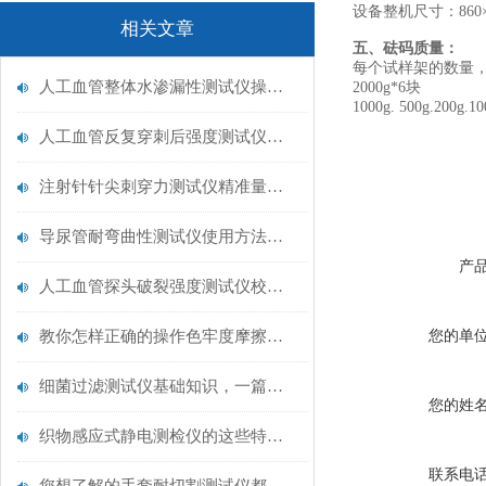
设备整机尺寸：860×5
相关文章
五、砝码质量：
每个试样架的数量，
人工血管整体水渗漏性测试仪操作中最容易出错的步骤
2000g*6块
1000g. 500g.200g.
人工血管反复穿刺后强度测试仪是什么？透析患者的“生命管“质量靠它把关！
注射针针尖刺穿力测试仪精准量化针尖锋利度，构筑临床安全防线
导尿管耐弯曲性测试仪使用方法与操作规范
产
人工血管探头破裂强度测试仪校准规范：精准赋能医疗安全的技术基准
教你怎样正确的操作色牢度摩擦测试机
您的单
细菌过滤测试仪基础知识，一篇搞定
您的姓
织物感应式静电测检仪的这些特点很少有人都知道
联系电