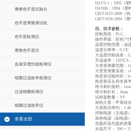
ISO75-1：199
ISO306：199
摩擦色牢度试验台
GB/T1633-20
GB/T1634-20
色牢度摩擦测试机
四、技术参数：
控制系统：PLC;
色牢度检测仪
操作界面：彩色7寸
温度控制范围：油温
温度分辨率：0.1℃
摩擦色牢度仪
大温度控制误差：12±1
升温速率：120℃/h，
血液穿透性能检测仪
大变形测量范围：1
大变形测量误差：±0.
热变形试验跨距：64
细菌过滤效率检测仪
热变形压头和支座半径
维卡刺针面积：1mm
过滤细菌检测仪
维卡刺针长：3
试样架数量：3个
加热介质：甲基硅油
细菌过滤效率仪
大加热功率约：3.4
控制电源（主电源）：2
加热电源（副电源）：2
查看全部
负载杆及托盘的质量：
水箱尺寸： 500 × 33