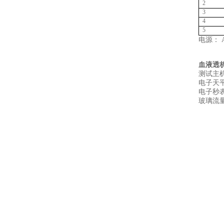
2
3
4
5
电源： A
血液透
测试主机
电子天平
电子秒表
玻璃流