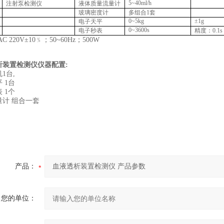
5~40ml/h
注射泵检测仪
液体质量流量计
玻璃密度计
多组合1套
0~5kg
±1g
电子天平
0~3600s
电子秒表
精度：0.1s
C 220V±10﹪；50~60Hz；500W
析装置检测仪仪器配置:
1台,
 1台
 1个
量计 组合一套
产品：
您的单位：