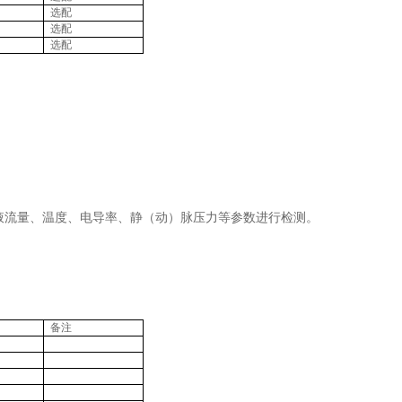
选配
选配
选配
液流量、温度、电导率、静（动）脉压力等参数进行检测。
备注