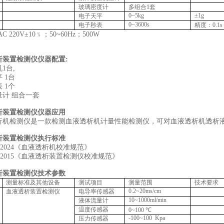
玻璃密度计
多组合1套
0~5kg
±1g
电子天平
0~3600s
电子秒表
精度：0.1s
C 220V±10﹪；50~60Hz；500W
析装置检测仪仪器配置:
1台,
 1台
 1个
量计 组合一套
析装置检测仪仪器应用
析机检测仪是一款检测血液透析机计量性能检测仪，可对血液透析机透析
析装置检测仪执行标准
53-2024《血液透析机校准规范》
541-2015《血液透析装置检测仪校准规范》
析装置检测仪技术参数
测量标准及其他设备
测试项目
测量范围
技术要求
0.2~20ms/cm
血液透析装置检测仪
电导率传感器
10~1000ml/min
液体流量计
温度传感器
0~100 ℃
-100~100 Kpa
压力传感器