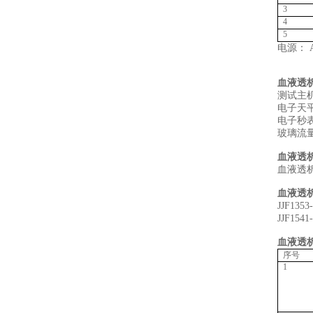
3
4
5
电源： A
血液透
测试主机
电子天平
电子秒表
玻璃流
血液透
血液透
血液透
JJF13
JJF1
血液透
序号
1