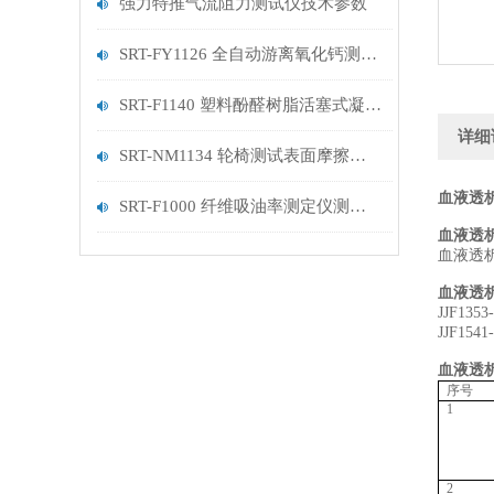
强力特推气流阻力测试仪技术参数
SRT-FY1126 全自动游离氧化钙测定仪的应用领域有哪些
SRT-F1140 塑料酚醛树脂活塞式凝胶时间测定仪（2、4工位）介绍 技术说明
详细
SRT-NM1134 轮椅测试表面摩擦系数测定仪的简单介绍 符合技术标准
血液透
SRT-F1000 纤维吸油率测定仪测试仪介绍 按需定制
血液透
血液透
血液透
JJF13
JJF1
血液透
序号
1
2