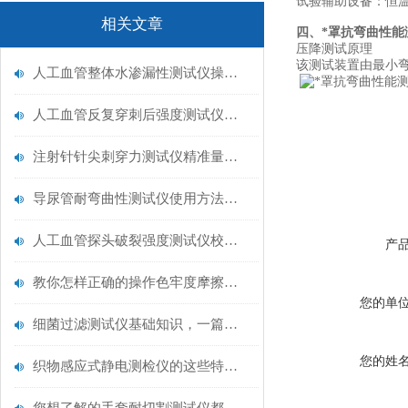
试验辅助设备：恒
相关文章
四、*罩抗弯曲性能
压降测试原理
该测试装置由最小弯
人工血管整体水渗漏性测试仪操作中最容易出错的步骤
人工血管反复穿刺后强度测试仪是什么？透析患者的“生命管“质量靠它把关！
注射针针尖刺穿力测试仪精准量化针尖锋利度，构筑临床安全防线
导尿管耐弯曲性测试仪使用方法与操作规范
人工血管探头破裂强度测试仪校准规范：精准赋能医疗安全的技术基准
产
教你怎样正确的操作色牢度摩擦测试机
您的单
细菌过滤测试仪基础知识，一篇搞定
您的姓
织物感应式静电测检仪的这些特点很少有人都知道