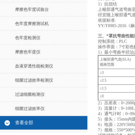
1）抗扭结
摩擦色牢度试验台
上喉部通气道弯曲
径宜随上喉部通气
依据标准:
色牢度摩擦测试机
YY/T0985-20
三、*罩抗弯曲性能
色牢度检测仪
控制系统：PLC
操作界面：7寸彩色
摩擦色牢度仪
1）最小弯曲半径治
上喉部通气道(SLA)
规格范围
血液穿透性能检测仪
≥3
细菌过滤效率检测仪
≥2.5
≥1.5
过滤细菌检测仪
≥0
2）压差表：0~2000
3）流量计：0~100L/
细菌过滤效率仪
4）通气计时：0~9
5）接头：15mm内
查看全部
6）电源：220V50H
7）规格：550*500*