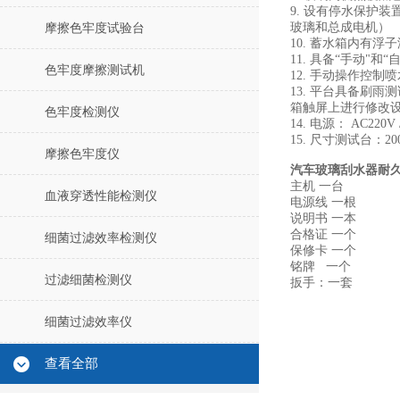
9. 设有停水保护
玻璃和总成电机）
摩擦色牢度试验台
10. 蓄水箱内有
11. 具备“手动"
色牢度摩擦测试机
12. 手动操作控
13. 平台具备刷
箱触屏上进行修改
色牢度检测仪
14. 电源： AC220V 
15. 尺寸测试台：2000
摩擦色牢度仪
汽车玻璃刮水器耐
主机 一台
血液穿透性能检测仪
电源线 一根
说明书 一本
合格证 一个
细菌过滤效率检测仪
保修卡 一个
铭牌 一个
过滤细菌检测仪
扳手：一套
细菌过滤效率仪
查看全部