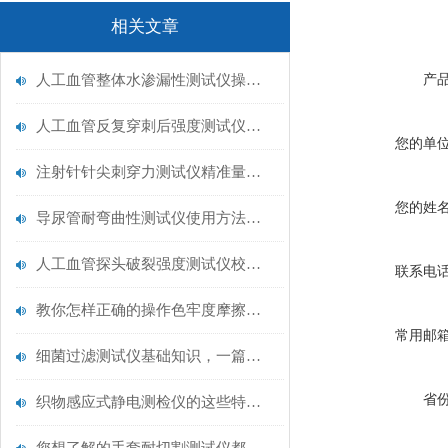
相关文章
人工血管整体水渗漏性测试仪操作中最容易出错的步骤
产
人工血管反复穿刺后强度测试仪是什么？透析患者的“生命管“质量靠它把关！
您的单
注射针针尖刺穿力测试仪精准量化针尖锋利度，构筑临床安全防线
您的姓
导尿管耐弯曲性测试仪使用方法与操作规范
人工血管探头破裂强度测试仪校准规范：精准赋能医疗安全的技术基准
联系电
教你怎样正确的操作色牢度摩擦测试机
常用邮
细菌过滤测试仪基础知识，一篇搞定
省
织物感应式静电测检仪的这些特点很少有人都知道