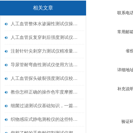
相关文章
联系电
人工血管整体水渗漏性测试仪操作中最容易出错的步骤
常用邮
人工血管反复穿刺后强度测试仪是什么？透析患者的“生命管“质量靠它把关！
注射针针尖刺穿力测试仪精准量化针尖锋利度，构筑临床安全防线
省
导尿管耐弯曲性测试仪使用方法与操作规范
详细地
人工血管探头破裂强度测试仪校准规范：精准赋能医疗安全的技术基准
补充说
教你怎样正确的操作色牢度摩擦测试机
细菌过滤测试仪基础知识，一篇搞定
织物感应式静电测检仪的这些特点很少有人都知道
验证