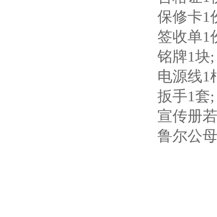
保修卡1
签收单1
铭牌1块;
电源线1
扳手1套;
宣传册若
鲁尔公母