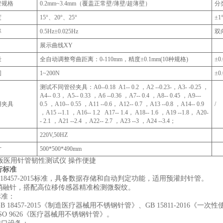
规格‌
0.2mm~3.4mm（覆盖正常壁/薄壁/超薄壁）
分
‌
15°、20°、25°
±1
‌
0.5Hz±0.025Hz
双
展示曲线XY
‌
全自动调整弯曲距离：0-110mm，精度±0.1mm(10种规格)
±0
‌
1~200N
±0
测试不同管径夹具：A0--0.18 A1-- 0.2 ，A2 --0.23-，A3- -0.25 ，
A4-- 0.3， A5-- 0.33 ，A6 --0.36 ，A7-- 0.4 ，A8-- 0.45 ，A9---
用夹具
0.5 ，A10-- 0.55 ，A11 --0.6， A12-- 0.7 ，A13 --0.8 ，A14-- 0.9
/
，A15 --1.1 ，A16-- 1.2 A17-- 1.4， A18-- 1.6 ，A19 --1.8， A20-
- 2.1 ，A21 --2.4 ，A22-- 2.7 ，A23 --3 ，A24 --3.4；
220V,50HZ
寸
500*500*490mm
行标准
 18457-2015标准，具备数据存储和自动判定功能，适用预灌封针管‌。
消融针，搭配高位移传感器精准检测微裂纹‌。
标准‌：
B 18457-2015《制造医疗器械用不锈钢针管》、GB 15811-2016《一次
SO 9626《医疗器械用不锈钢针管》‌。