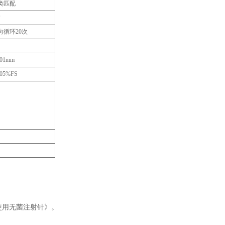
类匹配
°
向循环20次
.01mm
.05%FS
性使用无菌注射针》‌。