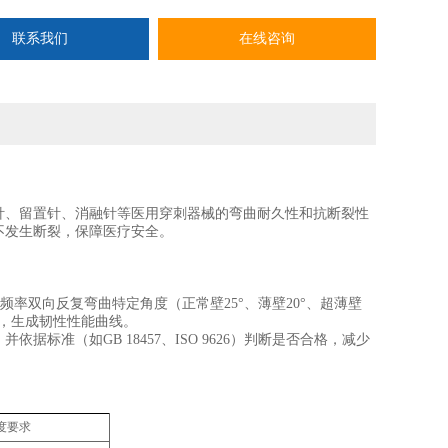
联系我们
在线咨询
针、留置针、消融针等医用穿刺器械的弯曲耐久性和抗断裂性
不发生断裂，保障医疗安全。
Hz频率‌双向反复弯曲特定角度（正常壁25°、薄壁20°、超薄壁
，生成韧性性能曲线‌。
标准（如GB 18457、ISO 9626）判断是否合格，减少
度要求‌