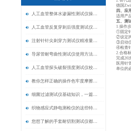
2.替代
德国Zwi
四、应
人工血管整体水渗漏性测试仪操作中最容易出错的步骤
‌适用
五、测
1.‌操作
人工血管反复穿刺后强度测试仪是什么？透析患者的“生命管“质量靠它把关！
①固定
②设定
注射针针尖刺穿力测试仪精准量化针尖锋利度，构筑临床安全防线
③启动
④检查针
2.‌合格
导尿管耐弯曲性测试仪使用方法与操作规范
完成2
医用针
人工血管探头破裂强度测试仪校准规范：精准赋能医疗安全的技术基准
单位的必
教你怎样正确的操作色牢度摩擦测试机
细菌过滤测试仪基础知识，一篇搞定
织物感应式静电测检仪的这些特点很少有人都知道
您想了解的手套耐切割测试仪都在这里了