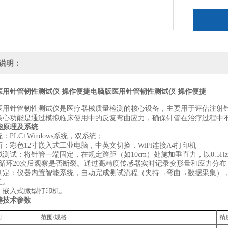
说明：
医用针管韧性测试仪 操作便捷
电脑版医用针管韧性测试仪 操作便捷
医用针管韧性测试仪是医疗器械质量检测的核心设备，主要用于评估注射
核心功能是通过模拟临床使用中的反复弯曲应力，确保针管在治疗过程中
能原理及系统
：PLC+Windows系统，双系统；
：彩色12寸嵌入式工业电脑，中英文切换，WiFi连接A4打印机
拟测试‌：将针管一端固定，在‌规定跨距‌（如10cm）处施加垂直力，以‌0.5
，循环20次后观察是否断裂‌。通过高精度传感器实时记录变形量和应力分布
判定：仪器内置智能系统，自动完成测试流程（夹持→弯曲→数据采集），并依据
‌。
：嵌入式微型打印机。
键技术参数
‌
‌范围/规格‌
‌精