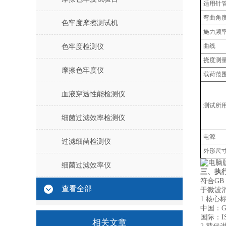
‌适用针管
‌弯曲角度
色牢度摩擦测试机
‌施力频率
曲线
色牢度检测仪
‌挠度测量
摩擦色牢度仪
‌载荷范围
血液穿透性能检测仪
测试所
细菌过滤效率检测仪
电源
过滤细菌检测仪
外形尺
细菌过滤效率仪
三、执
符合GB
查看全部
于微波
1.‌核心
中国：G
国际：I
相关文章