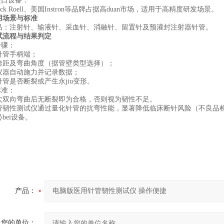
‌进口设备：
ck Roell、美国Instron等品牌占据高duan市场，适用于高精度研发场景‌。
用场景与标准
产品‌：注射针、输液针、采血针、消融针、留置针及预灌封注射器针管‌。
试流程与结果判定
步骤‌：
针管手柄端；
跨距及弯曲角度（据管壁类型选择）；
仪器自动施力并记录数据；
管是否断裂或产生永jiu变形‌。
标准‌：
0次双向弯曲后无断裂即为合格，否则视为韧性不足‌。
管韧性测试仪通过量化针管的抗弯性能，显著降低临床断针风险（不良品检出
bei设备。
产品：
您的单位：