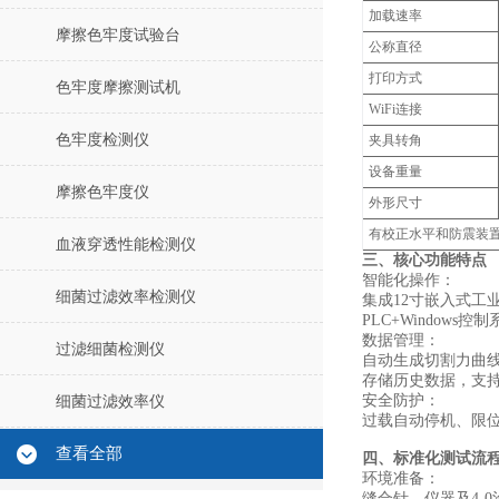
加载速率
摩擦色牢度试验台
公称直径
打印方式
色牢度摩擦测试机
WiFi连接
色牢度检测仪
夹具转角
设备重量
摩擦色牢度仪
外形尺寸
有校正水平和防震装
血液穿透性能检测仪
三、核心功能特点
‌智能化操作‌：
细菌过滤效率检测仪
集成12寸嵌入式工
PLC+Window
‌数据管理‌：
过滤细菌检测仪
自动生成切割力曲
存储历史数据，支
‌安全防护‌：
细菌过滤效率仪
过载自动停机、限
查看全部
‌四、标准化测试流
‌环境准备‌：
缝合针、仪器及4-0