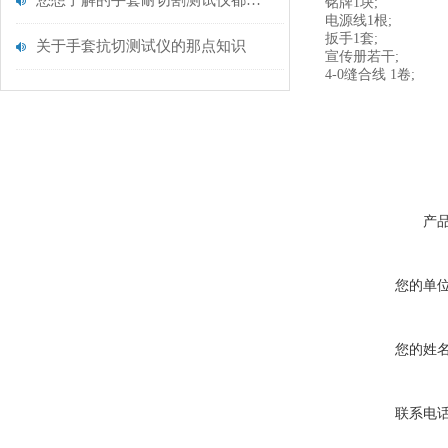
您想了解的手套耐切割测试仪都在这里了
铭牌1块;
电源线1根;
扳手1套;
关于手套抗切测试仪的那点知识
宣传册若干;
4-0缝合线 1卷;
产
您的单
您的姓
联系电