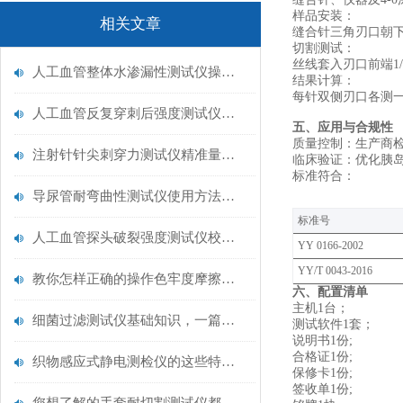
‌样品安装‌：
相关文章
缝合针三角刃口朝
‌切割测试‌：
丝线套入刃口前端1
人工血管整体水渗漏性测试仪操作中最容易出错的步骤
‌结果计算‌：
每针双侧刃口各测一
人工血管反复穿刺后强度测试仪是什么？透析患者的“生命管“质量靠它把关！
‌五、应用与合规性
‌质量控制‌：生产
注射针针尖刺穿力测试仪精准量化针尖锋利度，构筑临床安全防线
‌临床验证‌：优化胰
‌标准符合‌：
导尿管耐弯曲性测试仪使用方法与操作规范
‌标准号‌
人工血管探头破裂强度测试仪校准规范：精准赋能医疗安全的技术基准
YY 0166-2002
YY/T 0043-2016
教你怎样正确的操作色牢度摩擦测试机
六、配置清单
主机1台；
细菌过滤测试仪基础知识，一篇搞定
测试软件1套；
说明书1份;
合格证1份;
织物感应式静电测检仪的这些特点很少有人都知道
保修卡1份;
签收单1份;