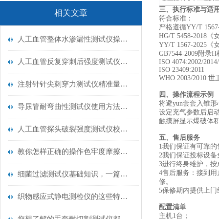
三、执行标准与适
相关文章
符合标准：
严格遵循YY/T 1567-20
HG/T 5458-2
人工血管整体水渗漏性测试仪操作中最容易出错的步骤
YY/T 1567-
GB7544-2009附
人工血管反复穿刺后强度测试仪是什么？透析患者的“生命管“质量靠它把关！
ISO 4074:2002/2014
ISO 23409:2011
WHO 2003/201
注射针针尖刺穿力测试仪精准量化针尖锋利度，构筑临床安全防线
‌四、操作流程示例
将避yun套套入锥
导尿管耐弯曲性测试仪使用方法与操作规范
设定充气参数后启
触摸屏显示爆破体积
人工血管探头破裂强度测试仪校准规范：精准赋能医疗安全的技术基准
五、售后服务
1我们保证有可靠的
教你怎样正确的操作色牢度摩擦测试机
2我们保证投标设
3进行终身维护，
4售后服务：接到
细菌过滤测试仪基础知识，一篇搞定
修。
5保修期内提供上
织物感应式静电测检仪的这些特点很少有人都知道
配置清单
主机1台；