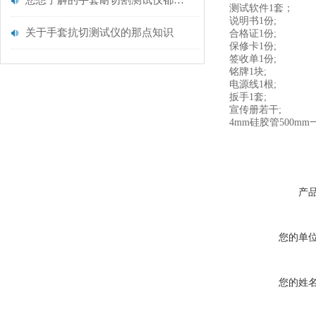
您想了解的手套耐切割测试仪都在这里了
测试软件1套；
说明书1份;
关于手套抗切测试仪的那点知识
合格证1份;
保修卡1份;
签收单1份;
铭牌1块;
电源线1根;
扳手1套;
宣传册若干;
4mm硅胶管500mm
产
您的单
您的姓