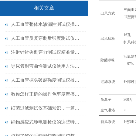
相关文章
三面出
出风方式
U型循
人工血管整体水渗漏性测试仪操作中最容易出错的步骤
1
人工血管反复穿刺后强度测试仪是什么？透析患者的“生命管“质量靠它把关！
出风底板
扩风科
注射针针尖刺穿力测试仪精准量化针尖锋利度，构筑临床安全防线
活氧除
除菌净味
97%
导尿管耐弯曲性测试仪使用方法与操作规范
人工血管探头破裂强度测试仪校准规范：精准赋能医疗安全的技术基准
过滤系统
外部过
教你怎样正确的操作色牢度摩擦测试机
负离子
300万
细菌过滤测试仪基础知识，一篇搞定
空气淋浴
×
织物感应式静电测检仪的这些特点很少有人都知道
新风系统
1进3