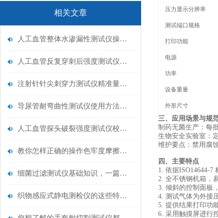
压力显示分辨率
相关文章
测试端口规格
人工血管整体水渗漏性测试仪操作中最容易出错的步骤
打印功能
电源
人工血管反复穿刺后强度测试仪是什么？透析患者的“生命管“质量靠它把关！
功率
注射针针尖刺穿力测试仪精准量化针尖锋利度，构筑临床安全防线
设备重量
导尿管耐弯曲性测试仪使用方法与操作规范
外形尺寸
三、应用场景与规
‌制药无菌生产‌：
人工血管探头破裂强度测试仪校准规范：精准赋能医疗安全的技术基准
‌生物安全实验室‌
‌维护要点‌：禁用腐
教你怎样正确的操作色牢度摩擦测试机
四、主要特点
1. 依据ISO14644
细菌过滤测试仪基础知识，一篇搞定
2. 全不锈钢机箱
3. 倾斜的控制面
织物感应式静电测检仪的这些特点很少有人都知道
4. 测试气体为外
5. 提供结果打印
6. 采用触摸屏进