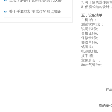
您想了解的手套耐切割测试仪都在这里了
7. 可于隔离器使
8. 便携式结构设计
关于手套抗切测试仪的那点知识
五，设备清单
主机1台；
测试软件1套；
说明书1份;
合格证1份;
保修卡1份;
签收单1份;
铭牌1块;
电源线1根;
扳手1套;
宣传册若干;
8mm气管2米;
产
您的单