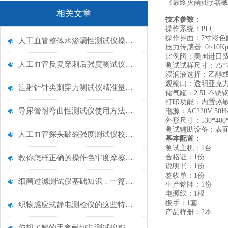
《最终灭菌yi疗器械
相关文章
‌技术参数：
操作系统：PLC
操作界面：7寸彩色
人工血管整体水渗漏性测试仪操作中最容易出错的步骤
压力传感器: 0~10Kp
比例阀：美国进口
人工血管反复穿刺后强度测试仪是什么？透析患者的“生命管“质量靠它把关！
‌测试试样尺寸：75*
‌浸润液选择‌：乙醇
观察口：透明亚克
注射针针尖刺穿力测试仪精准量化针尖锋利度，构筑临床安全防线
储气罐：2.5L不锈
打印功能：内置热敏
导尿管耐弯曲性测试仪使用方法与操作规范
电源：AC220V 50H
外形尺寸：530*400*
测试辅助设备：表
人工血管探头破裂强度测试仪校准规范：精准赋能医疗安全的技术基准
基本配置：
测试主机：1台
合格证：1份
教你怎样正确的操作色牢度摩擦测试机
说明书：1份
签收单：1份
细菌过滤测试仪基础知识，一篇搞定
生产铭牌：1份
电源线：1根
扳手：1套
织物感应式静电测检仪的这些特点很少有人都知道
产品样册：2本