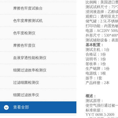
比例阀：美国进口
‌测试试样尺寸：75*
摩擦色牢度试验台
‌浸润液选择‌：乙醇
观察口：透明亚克
色牢度摩擦测试机
储气罐：2.5L不锈
打印功能：内置热敏
电源：AC220V 50H
色牢度检测仪
外形尺寸：530*400*
测试辅助设备：表
基本配置：
摩擦色牢度仪
测试主机：1台
合格证：1份
血液穿透性能检测仪
说明书：1份
签收单：1份
生产铭牌：1份
细菌过滤效率检测仪
电源线：1根
扳手：1套
过滤细菌检测仪
产品样册：2本
细菌过滤效率仪
概述：
测试原理：
使空气强行通过被
查看全部
‌标准依据‌：
YY/T 0698.3-2009