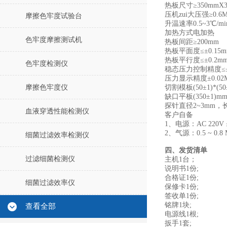
热板尺寸≥350mmX3
压机zui大压强≥0.6
摩擦色牢度试验台
升温速率0.5~3℃/mi
加热方式电加热
色牢度摩擦测试机
热板间距≥200mm
热板平面度≤±0.15m
热板平行度≤±0.2m
色牢度检测仪
稳态压力控制精度≤±0
压力显示精度±0.02M
摩擦色牢度仪
切割模板(50±1)*(
缺口平板(350±1)mm
探针直径2~3mm，长
血液穿透性能检测仪
客户自备
1、电源：AC 220V 
2、气源：0.5 ~ 0.
细菌过滤效率检测仪
四、发货清单
过滤细菌检测仪
主机1台；
说明书1份;
合格证1份;
细菌过滤效率仪
保修卡1份;
签收单1份;
铭牌1块;
查看全部
电源线1根;
扳手1套;