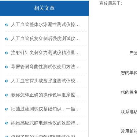
宣传册若干;
相关文章
人工血管整体水渗漏性测试仪操作中最容易出错的步骤
人工血管反复穿刺后强度测试仪是什么？透析患者的“生命管“质量靠它把关！
注射针针尖刺穿力测试仪精准量化针尖锋利度，构筑临床安全防线
产
导尿管耐弯曲性测试仪使用方法与操作规范
您的单
人工血管探头破裂强度测试仪校准规范：精准赋能医疗安全的技术基准
您的姓
教你怎样正确的操作色牢度摩擦测试机
细菌过滤测试仪基础知识，一篇搞定
联系电
织物感应式静电测检仪的这些特点很少有人都知道
常用邮