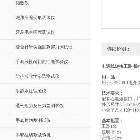
指数仪
泡沫压缩变形测试仪
牙刷毛束强度测试仪
缝合针针尖强度刺穿力测试仪
详细说明：
手套线性耐切割性能试验仪
电源线短接工装 操
防护服化学渗透测试仪
用 途:
用于GB9706.1电
耐静水压试验仪
技术要求：
配有心电短接口，USB
外形尺寸：245*100*
通气阻力及压力差测试仪
小盒子尺寸120*110*
手套耐切割测试仪
基本配置：
工装1套
说明书1份
手套抗切割试验机
合格证1份