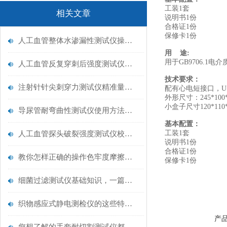
工装1套
相关文章
说明书1份
合格证1份
保修卡1份
人工血管整体水渗漏性测试仪操作中最容易出错的步骤
用 途:
用于GB9706.1电
人工血管反复穿刺后强度测试仪是什么？透析患者的“生命管“质量靠它把关！
技术要求：
注射针针尖刺穿力测试仪精准量化针尖锋利度，构筑临床安全防线
配有心电短接口，USB
外形尺寸：245*100*
小盒子尺寸120*110*
导尿管耐弯曲性测试仪使用方法与操作规范
基本配置：
工装1套
人工血管探头破裂强度测试仪校准规范：精准赋能医疗安全的技术基准
说明书1份
合格证1份
教你怎样正确的操作色牢度摩擦测试机
保修卡1份
细菌过滤测试仪基础知识，一篇搞定
织物感应式静电测检仪的这些特点很少有人都知道
产