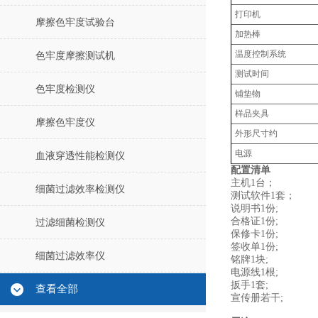
打印机
摩擦色牢度试验台
加热棒
温度控制系统
色牢度摩擦测试机
测试时间
色牢度检测仪
铺垫物
样品夹具
摩擦色牢度仪
外形尺寸约
电源
血液穿透性能检测仪
配置清单
主机1台；
细菌过滤效率检测仪
测试软件1套；
说明书1份;
合格证1份;
过滤细菌检测仪
保修卡1份;
签收单1份;
细菌过滤效率仪
铭牌1块;
电源线1根;
扳手1套;
查看全部
宣传册若干;