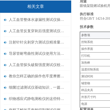
用途
眼镜架阻燃试验机
相关文章
执行标准
符合GB/T 1421
人工血管整体水渗漏性测试仪操作中最容易出错的步骤
技术参数
人工血管反复穿刺后强度测试仪是什么？透析患者的“生命管“质量靠它把关！
‌参数项‌
注射针针尖刺穿力测试仪精准量化针尖锋利度，构筑临床安全防线
控制系统
操作界面
导尿管耐弯曲性测试仪使用方法与操作规范
打印机
加热棒
人工血管探头破裂强度测试仪校准规范：精准赋能医疗安全的技术基准
温度控制系统
教你怎样正确的操作色牢度摩擦测试机
测试时间
铺垫物
细菌过滤测试仪基础知识，一篇搞定
样品夹具
外形尺寸约
织物感应式静电测检仪的这些特点很少有人都知道
电源
配置清单