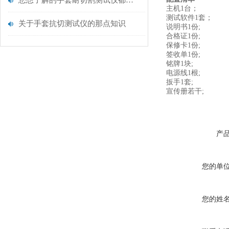
您想了解的手套耐切割测试仪都在这里了
主机1台；
测试软件1套；
关于手套抗切测试仪的那点知识
说明书1份;
合格证1份;
保修卡1份;
签收单1份;
铭牌1块;
电源线1根;
扳手1套;
宣传册若干;
产
您的单
您的姓