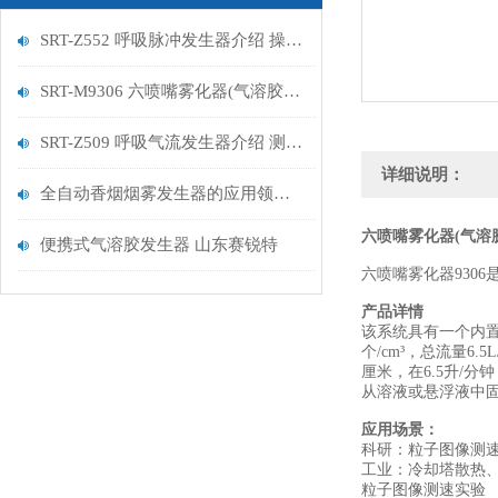
SRT-Z552 呼吸脉冲发生器介绍 操作简单
SRT-M9306 六喷嘴雾化器(气溶胶发生器）介绍 提供技术指导
SRT-Z509 呼吸气流发生器介绍 测试稳定
详细说明：
全自动香烟烟雾发生器的应用领域有哪些 山东赛锐特
六喷嘴雾化器(气溶
便携式气溶胶发生器 山东赛锐特
六喷嘴雾化器930
产品详情
该系统具有一个内置
个/cm³，总流量6
厘米，在6.5升/
从溶液或悬浮液中
‌应用场景‌：
科研：粒子图像测
工业：冷却塔散热
粒子图像测速实验