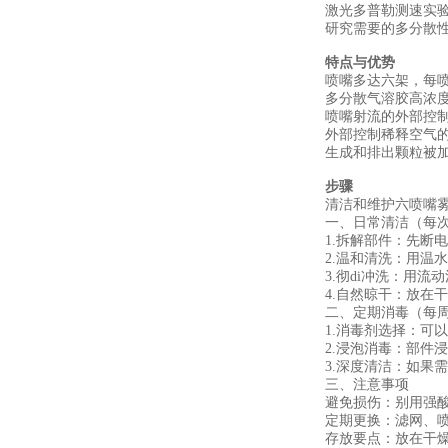
激光多普勒测速实
研究需要的多分散
特点与优势
喷嘴多达六架，每喷嘴颗
多分散气溶胶高浓
喷嘴射流的外部控
外部控制稀释空气
生成和排出颗粒被
步骤
清洁和维护六喷嘴
一、日常清洁（每
1.‌拆解部件‌：
2.‌温和清洗‌：
3.‌彻di冲洗‌：
4.‌自然晾干‌：
二、定期消毒（每周
1.‌消毒剂选择‌：
2.‌浸泡消毒‌：部件
3.‌深度清洁‌：如
三、注意事项
‌避免损伤‌：别用
‌定期更换‌：滤网
‌存放要点‌：放在