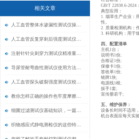
GB/T 22838.6-2024
相关文章
‌典型应用‌：
1. 烟草生产企业
性。
人工血管整体水渗漏性测试仪操作中最容易出错的步骤
2. 质量检测机构
3. 科研机构：用
人工血管反复穿刺后强度测试仪是什么？透析患者的“生命管“质量靠它把关！
四、配置清单
主机1台；
注射针针尖刺穿力测试仪精准量化针尖锋利度，构筑临床安全防线
说明书1份;
合格证1份;
保修卡1份;
导尿管耐弯曲性测试仪使用方法与操作规范
签收单1份;
铭牌1块;
人工血管探头破裂强度测试仪校准规范：精准赋能医疗安全的技术基准
电源线1根;
扳手1套;
宣传册若干;
教你怎样正确的操作色牢度摩擦测试机
五、维护保养：
细菌过滤测试仪基础知识，一篇搞定
设备长时间不适用
机台表面应每天实
织物感应式静电测检仪的这些特点很少有人都知道