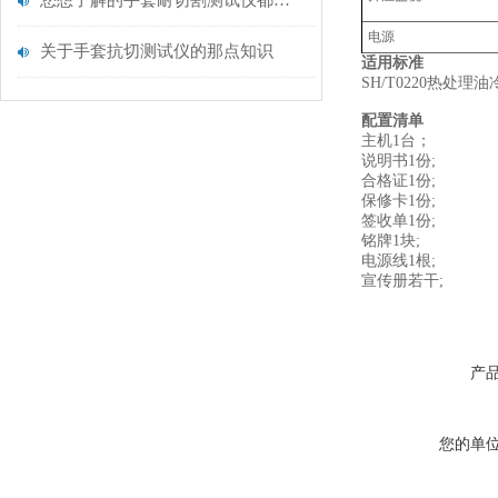
您想了解的手套耐切割测试仪都在这里了
电源
关于手套抗切测试仪的那点知识
适用标准
SH/T0220热处
配置清单
主机1台；
说明书1份;
合格证1份;
保修卡1份;
签收单1份;
铭牌1块;
电源线1根;
宣传册若干;
产
您的单