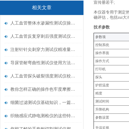
宣传册若干;
相关文章
本仪器专用于测定热
确评估，包括zui
人工血管整体水渗漏性测试仪操作中最容易出错的步骤
技术参数
人工血管反复穿刺后强度测试仪是什么？透析患者的“生命管“质量靠它把关！
‌参数项‌
控制系统
注射针针尖刺穿力测试仪精准量化针尖锋利度，构筑临床安全防线
操作界面
操作方式
导尿管耐弯曲性测试仪使用方法与操作规范
打印机
人工血管探头破裂强度测试仪校准规范：精准赋能医疗安全的技术基准
探头
炉腔温度
教你怎样正确的操作色牢度摩擦测试机
精度
测试时间
细菌过滤测试仪基础知识，一篇搞定
升降机构
织物感应式静电测检仪的这些特点很少有人都知道
参数设置
升温监视